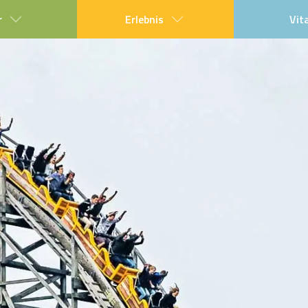
r
Erlebnis
Vit