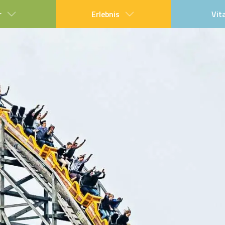
r
Erlebnis
Vit