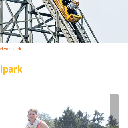
eltvogelpark
lpark