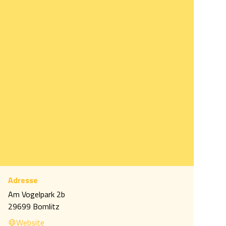
Adresse
Am Vogelpark 2b
IMG_20200601_181147.jpg
29699 Bomlitz
Website