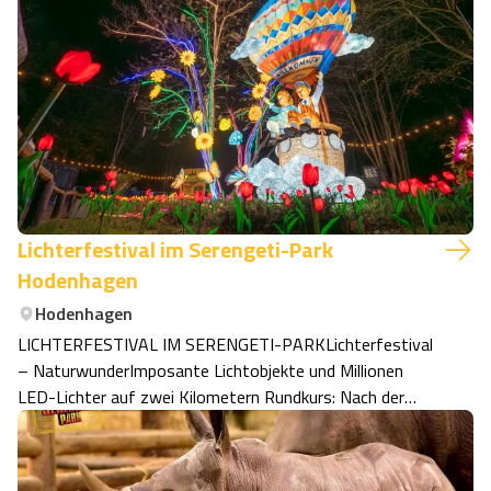
Lichterfestival im Serengeti-Park
Hodenhagen
Hodenhagen
LICHTERFESTIVAL IM SERENGETI-PARKLichterfestival
– NaturwunderImposante Lichtobjekte und Millionen
LED-Lichter auf zwei Kilometern Rundkurs: Nach der
erfolgreichen Premiere im vergangenen Winter erleuchten
wir den Park wieder mit dem schönsten Lichterfestival
Europas! Du erlebst beeindruckende Tier…