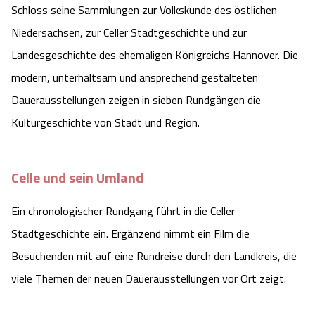
Schloss seine Sammlungen zur Volkskunde des östlichen
Camping
Reiten
Wildpark Lüneburger Heide
Veranstaltungen
Shopping Celle
Niedersachsen, zur Celler Stadtgeschichte und zur
Landesgeschichte des ehemaligen Königreichs Hannover. Die
Urlaub auf dem Bauernhof
Kutschen
Wildpark Schwarze Berge
Kulinarisches Celle
modern, unterhaltsam und ansprechend gestalteten
Urlaub mit Hund
Regionale Küche
Dauerausstellungen zeigen in sieben Rundgängen die
Otter Zentrum
Unterkünfte Celle
Kulturgeschichte von Stadt und Region.
Last Minute
Tiere
Wildpark Müden
Veranstaltungen & Führungen Celle
Celle und sein Umland
Anreise
HeideSpezialitäten
Snow World Bispingen
Ein chronologischer Rundgang führt in die Celler
Kataloge
Unterkünfte
Ralf Schumacher Kart & Bowl
Stadtgeschichte ein. Ergänzend nimmt ein Film die
Besuchenden mit auf eine Rundreise durch den Landkreis, die
Videos
Naturhotels
Das verrückte Haus
viele Themen der neuen Dauerausstellungen vor Ort zeigt.
Shop
Urlaub mit Hund
Abenteuerland Trampolin-Park