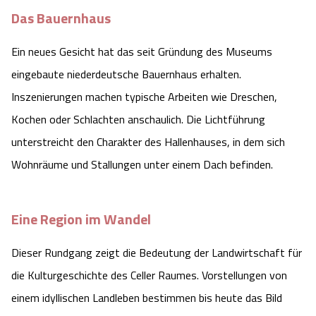
Das Bauernhaus
Angebote
Urlaub auf dem Bauernhof
Battle Kart Bispingen
Ein neues Gesicht hat das seit Gründung des Museums
Kontakt
Landschaftsführungen
Adventure District Bispingen
eingebaute niederdeutsche Bauernhaus erhalten.
Inszenierungen machen typische Arbeiten wie Dreschen,
Veranstaltungen
Unterkünfte
Kochen oder Schlachten anschaulich. Die Lichtführung
unterstreicht den Charakter des Hallenhauses, in dem sich
Ausflugsziele
Wohnräume und Stallungen unter einem Dach befinden.
Eine Region im Wandel
Dieser Rundgang zeigt die Bedeutung der Landwirtschaft für
die Kulturgeschichte des Celler Raumes. Vorstellungen von
einem idyllischen Landleben bestimmen bis heute das Bild