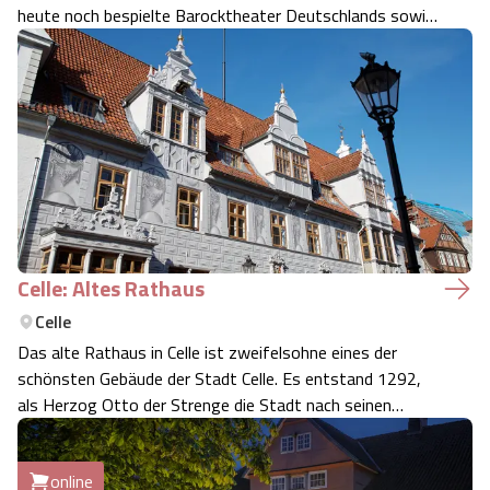
heute noch bespielte Barocktheater Deutschlands sowie
auch die Schlosskapelle, das einzige Gotteshaus nördlich
der Alpen mit vollständig erhaltener Renaissance-
Ausstattung.
Celle: Altes Rathaus
Celle
Das alte Rathaus in Celle ist zweifelsohne eines der
schönsten Gebäude der Stadt Celle. Es entstand 1292,
als Herzog Otto der Strenge die Stadt nach seinen
Plänen anlegen ließ und ist bis heute ein eindrucksvolles
Zeugnis der Herzogherrschaft Celles.
online