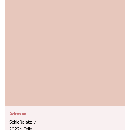
Adresse
Schloßplatz 7
29221 Celle