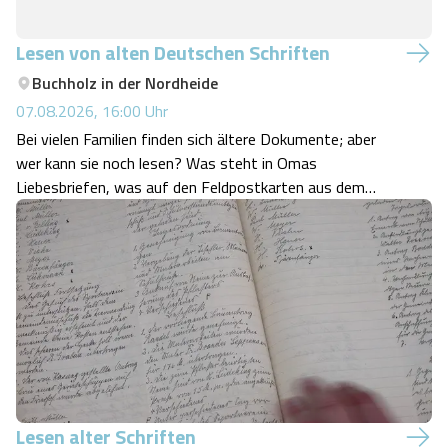
Lesen von alten Deutschen Schriften
Buchholz in der Nordheide
07.08.2026, 16:00
Uhr
Bei vielen Familien finden sich ältere Dokumente; aber
wer kann sie noch lesen? Was steht in Omas
Liebesbriefen, was auf den Feldpostkarten aus dem
Zweiten Weltkrieg, was könnten wir über die Geschichte
unserer Familie in den alten Schriftstücken erfahren? Da
wollten wir Abhilfe schaffen.
Lesen alter Schriften