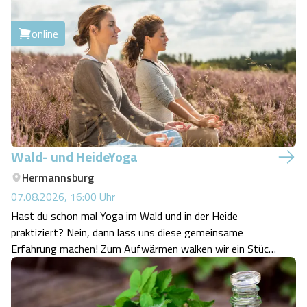
online
Wald- und HeideYoga
Hermannsburg
07.08.2026, 16:00
Uhr
Hast du schon mal Yoga im Wald und in der Heide
praktiziert? Nein, dann lass uns diese gemeinsame
Erfahrung machen! Zum Aufwärmen walken wir ein Stück
durch die Misselhorner Heide, um dann mit und unter
Bäumen Yoga zu praktizieren. Wir tauchen ein in die
Natur, genießen den weiten Blick, laden das …