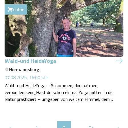
online
Wald-und HeideYoga
Hermannsburg
07.08.2026, 16:00
Uhr
Wald- und HeideYoga – Ankommen, durchatmen,
verbunden sein „Hast du schon einmal Yoga mitten in der
Natur praktiziert – umgeben von weitem Himmel, dem
Duft der Heide und dem leisen Rascheln der Bäume?“
Wenn nicht, dann lade ich dich ein, genau das gemeinsam
zu erleben.
1
...
6
...
54