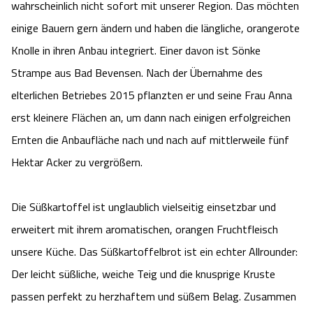
wahrscheinlich nicht sofort mit unserer Region. Das möchten
Camping
Reiten
Wildpark Lüneburger Heide
Veranstaltungen
Shopping Celle
einige Bauern gern ändern und haben die längliche, orangerote
Knolle in ihren Anbau integriert. Einer davon ist Sönke
Urlaub auf dem Bauernhof
Kutschen
Wildpark Schwarze Berge
Kulinarisches Celle
Strampe aus Bad Bevensen. Nach der Übernahme des
Urlaub mit Hund
elterlichen Betriebes 2015 pflanzten er und seine Frau Anna
Regionale Küche
Otter Zentrum
Unterkünfte Celle
erst kleinere Flächen an, um dann nach einigen erfolgreichen
Last Minute
Tiere
Ernten die Anbaufläche nach und nach auf mittlerweile fünf
Wildpark Müden
Veranstaltungen & Führungen Celle
Hektar Acker zu vergrößern.
Anreise
HeideSpezialitäten
Snow World Bispingen
Die Süßkartoffel ist unglaublich vielseitig einsetzbar und
Kataloge
Unterkünfte
Ralf Schumacher Kart & Bowl
erweitert mit ihrem aromatischen, orangen Fruchtfleisch
unsere Küche. Das Süßkartoffelbrot ist ein echter Allrounder:
Videos
Naturhotels
Das verrückte Haus
Der leicht süßliche, weiche Teig und die knusprige Kruste
Shop
passen perfekt zu herzhaftem und süßem Belag. Zusammen
Urlaub mit Hund
Abenteuerland Trampolin-Park