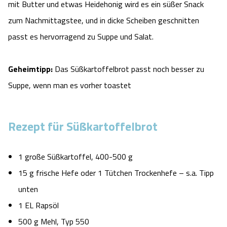
mit Butter und etwas Heidehonig wird es ein süßer Snack
Angebote
Urlaub auf dem Bauernhof
Battle Kart Bispingen
zum Nachmittagstee, und in dicke Scheiben geschnitten
passt es hervorragend zu Suppe und Salat.
Kontakt
Landschaftsführungen
Adventure District Bispingen
Geheimtipp:
Das Süßkartoffelbrot passt noch besser zu
Veranstaltungen
Unterkünfte
Suppe, wenn man es vorher toastet
Ausflugsziele
Rezept für Süßkartoffelbrot
1 große Süßkartoffel, 400-500 g
15 g frische Hefe oder 1 Tütchen Trockenhefe – s.a. Tipp
unten
1 EL Rapsöl
500 g Mehl, Typ 550