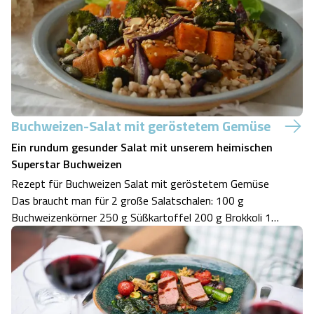
besonders gefragt. Diese einfachen, aber…
Buchweizen-Salat mit geröstetem Gemüse
Ein rundum gesunder Salat mit unserem heimischen
Superstar Buchweizen
Rezept für Buchweizen Salat mit geröstetem Gemüse
Das braucht man für 2 große Salatschalen: 100 g
Buchweizenkörner 250 g Süßkartoffel 200 g Brokkoli 1
rote Zwiebel 2 EL Olivenöl zum Rösten je 1/2 EL Kürbis-
und Sonnenblumenkerne, Sesamsaat und gehackte
Haselnüsse, oder 2 EL der Körnermischung Salz…