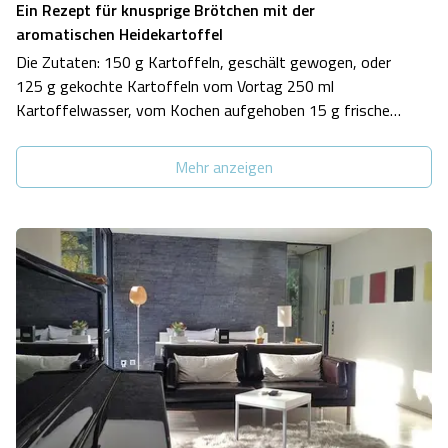
Ein Rezept für knusprige Brötchen mit der
aromatischen Heidekartoffel
Die Zutaten: 150 g Kartoffeln, geschält gewogen, oder
125 g gekochte Kartoffeln vom Vortag 250 ml
Kartoffelwasser, vom Kochen aufgehoben 15 g frische
Hefe (oder 1 Tütchen Trockenhefe) 1/2 TL Zucker 425 g
Mehl Type 550, plus mehr zum Bemehlen der
Mehr anzeigen
Arbeitsfläche 10 g Salz 1 EL Ra…