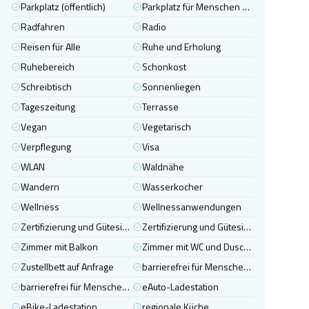
Parkplatz (öffentlich)
Parkplatz für Menschen mit Behinderung
Radfahren
Radio
Reisen für Alle
Ruhe und Erholung
Ruhebereich
Schonkost
Schreibtisch
Sonnenliegen
Tageszeitung
Terrasse
Vegan
Vegetarisch
Verpflegung
Visa
WLAN
Waldnähe
Wandern
Wasserkocher
Wellness
Wellnessanwendungen
Zertifizierung und Gütesiegel - Gastgeber
Zertifizierung und Gütesiegel - Sonstige
Zimmer mit Balkon
Zimmer mit WC und Dusche
Zustellbett auf Anfrage
barrierefrei für Menschen mit Hörbehinderung
barrierefrei für Menschen mit Sehbehinderung
eAuto-Ladestation
eBike-Ladestation
regionale Küche