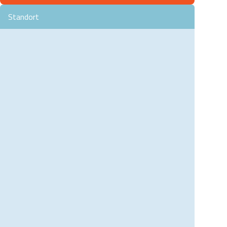
Standort
Badezimmer im Hotel Sonnenhügel Bad Bevensen