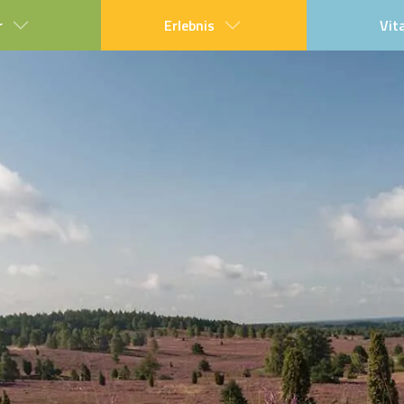
r
Erlebnis
Vit