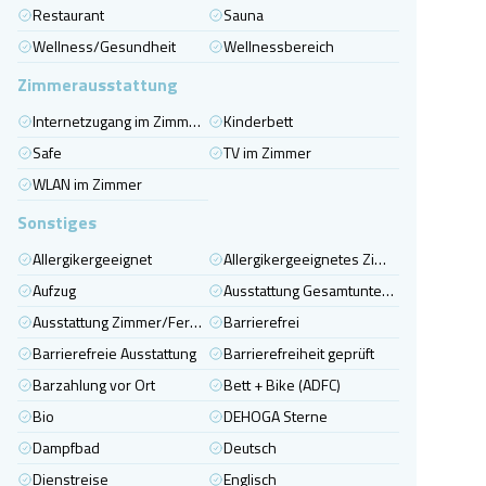
Restaurant
Sauna
Wellness/Gesundheit
Wellnessbereich
Zimmerausstattung
Internetzugang im Zimmer (kabelgebunden)
Kinderbett
Safe
TV im Zimmer
WLAN im Zimmer
Sonstiges
Allergikergeeignet
Allergikergeeignetes Zimmer
Aufzug
Ausstattung Gesamtunterkunft
Ausstattung Zimmer/Ferienwohnung/Ferienhaus
Barrierefrei
Barrierefreie Ausstattung
Barrierefreiheit geprüft
Barzahlung vor Ort
Bett + Bike (ADFC)
Bio
DEHOGA Sterne
Dampfbad
Deutsch
Dienstreise
Englisch