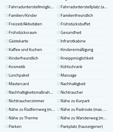
Fahrradunterstellmöglichkeit
Fahrradunterstellplatz (abschliessbar)
Familien/Kinder
Familienfreundlich
Freizeit/Aktivitäten
Frühstücksbuffet
Frühstücksraum
Gesundheit
Gästekarte
Infrarotkabine
Kaffee und Kuchen
Kinderermäßigung
Kinderfreundlich
Kneippmöglichkeit
Kosmetik
Kühlschrank
Lunchpaket
Massage
Mastercard
Nachhaltigkeit
Nachhaltigkeitsmaßnahmen
Nichtraucher
Nichtraucherzimmer
Nähe zu Kurpark
Nähe zu Radfernweg (max. 5 km entfernt)
Nähe zu Radroute (max. 5 km entfernt)
Nähe zu Therme
Nähe zu Wanderweg (max. 2 km entfernt)
Parken
Parkplatz (hauseigener)