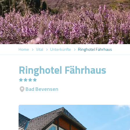
Home
Vital
Unterkünfte
Ringhotel Fährhaus
Ringhotel Fährhaus
Bad Bevensen