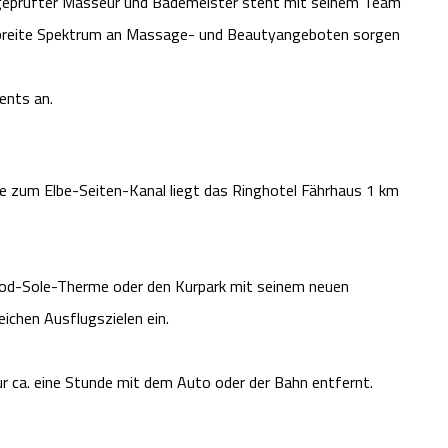
h geprüfter Masseur und Bademeister steht mit seinem Team
 breite Spektrum an Massage- und Beautyangeboten sorgen
ents an.
e zum Elbe-Seiten-Kanal liegt das Ringhotel Fährhaus 1 km
 Jod-Sole-Therme oder den Kurpark mit seinem neuen
ichen Ausflugszielen ein.
r ca. eine Stunde mit dem Auto oder der Bahn entfernt.