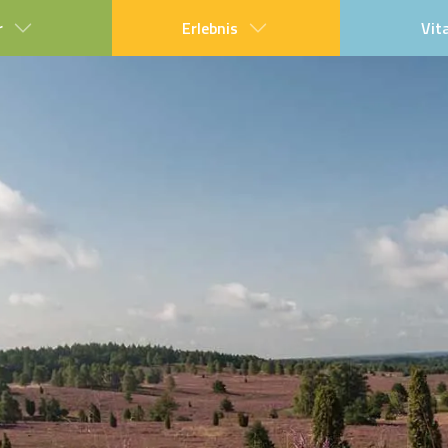
r
Erlebnis
Vit