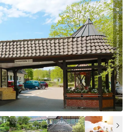
©
fotodesign c. huhnke, fotodesign huhnke