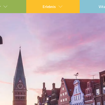
r
Erlebnis
Vit