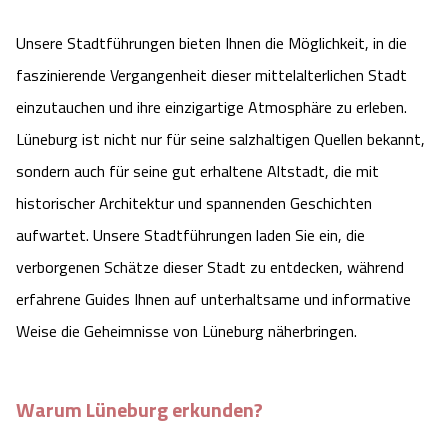
Camping
Reiten
Wildpark Lüneburger Heide
Veranstaltungen
Shopping Celle
Unsere Stadtführungen bieten Ihnen die Möglichkeit, in die
faszinierende Vergangenheit dieser mittelalterlichen Stadt
Urlaub auf dem Bauernhof
Kutschen
Wildpark Schwarze Berge
Kulinarisches Celle
einzutauchen und ihre einzigartige Atmosphäre zu erleben.
Urlaub mit Hund
Lüneburg ist nicht nur für seine salzhaltigen Quellen bekannt,
Regionale Küche
Otter Zentrum
Unterkünfte Celle
sondern auch für seine gut erhaltene Altstadt, die mit
Last Minute
Tiere
Wildpark Müden
historischer Architektur und spannenden Geschichten
Veranstaltungen & Führungen Celle
aufwartet. Unsere Stadtführungen laden Sie ein, die
Anreise
HeideSpezialitäten
Snow World Bispingen
verborgenen Schätze dieser Stadt zu entdecken, während
erfahrene Guides Ihnen auf unterhaltsame und informative
Kataloge
Unterkünfte
Ralf Schumacher Kart & Bowl
Weise die Geheimnisse von Lüneburg näherbringen.
Videos
Naturhotels
Das verrückte Haus
Warum Lüneburg erkunden?
Shop
Urlaub mit Hund
Abenteuerland Trampolin-Park