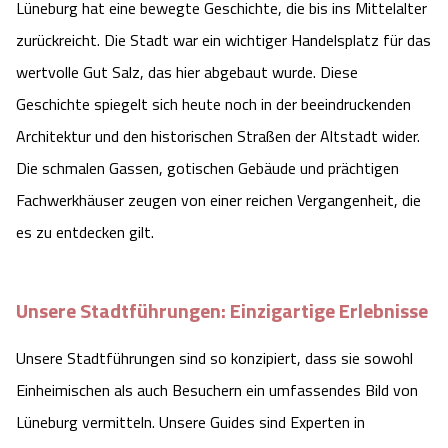
Lüneburg hat eine bewegte Geschichte, die bis ins Mittelalter
Angebote
Urlaub auf dem Bauernhof
Battle Kart Bispingen
zurückreicht. Die Stadt war ein wichtiger Handelsplatz für das
wertvolle Gut Salz, das hier abgebaut wurde. Diese
Kontakt
Landschaftsführungen
Adventure District Bispingen
Geschichte spiegelt sich heute noch in der beeindruckenden
Architektur und den historischen Straßen der Altstadt wider.
Veranstaltungen
Unterkünfte
Die schmalen Gassen, gotischen Gebäude und prächtigen
Fachwerkhäuser zeugen von einer reichen Vergangenheit, die
Ausflugsziele
es zu entdecken gilt.
Unsere Stadtführungen: Einzigartige Erlebnisse
Unsere Stadtführungen sind so konzipiert, dass sie sowohl
Einheimischen als auch Besuchern ein umfassendes Bild von
Lüneburg vermitteln. Unsere Guides sind Experten in