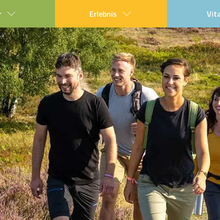
r
Erlebnis
Vit