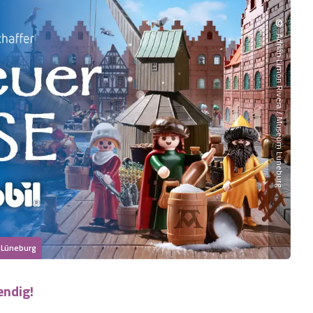
©
Adrián Limón Rivera / Museum Lüneburg
 Lüneburg
endig!