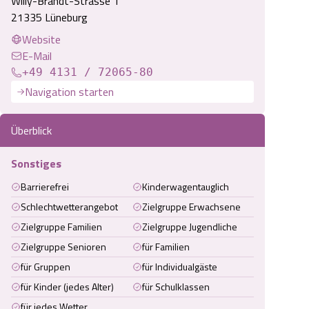
Willy-Brandt-Strasse 1
21335 Lüneburg
Website
E-Mail
+49 4131 / 72065-80
Navigation starten
Überblick
Sonstiges
Barrierefrei
Kinderwagentauglich
Schlechtwetterangebot
Zielgruppe Erwachsene
Zielgruppe Familien
Zielgruppe Jugendliche
Zielgruppe Senioren
für Familien
für Gruppen
für Individualgäste
für Kinder (jedes Alter)
für Schulklassen
für jedes Wetter