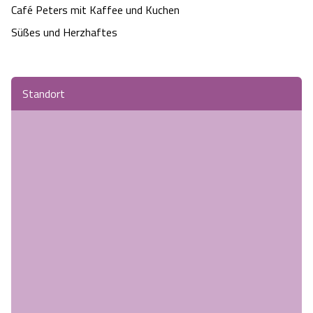
Café Peters mit Kaffee und Kuchen
Angebote
Urlaub auf dem Bauernhof
Battle Kart Bispingen
Süßes und Herzhaftes
Kontakt
Landschaftsführungen
Adventure District Bispingen
Standort
Veranstaltungen
Unterkünfte
Ausflugsziele