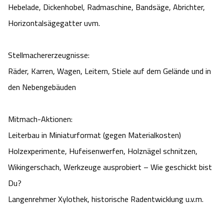
Hebelade, Dickenhobel, Radmaschine, Bandsäge, Abrichter,
Camping
Reiten
Wildpark Lüneburger Heide
Veranstaltungen
Shopping Celle
Horizontalsägegatter uvm.
Urlaub auf dem Bauernhof
Kutschen
Wildpark Schwarze Berge
Kulinarisches Celle
Stellmachererzeugnisse:
Urlaub mit Hund
Regionale Küche
Räder, Karren, Wagen, Leitern, Stiele auf dem Gelände und in
Otter Zentrum
Unterkünfte Celle
den Nebengebäuden
Last Minute
Tiere
Wildpark Müden
Veranstaltungen & Führungen Celle
Mitmach-Aktionen:
Anreise
HeideSpezialitäten
Snow World Bispingen
Leiterbau in Miniaturformat (gegen Materialkosten)
Holzexperimente, Hufeisenwerfen, Holznägel schnitzen,
Kataloge
Unterkünfte
Ralf Schumacher Kart & Bowl
Wikingerschach, Werkzeuge ausprobiert – Wie geschickt bist
Videos
Du?
Naturhotels
Das verrückte Haus
Langenrehmer Xylothek, historische Radentwicklung u.v.m.
Shop
Urlaub mit Hund
Abenteuerland Trampolin-Park