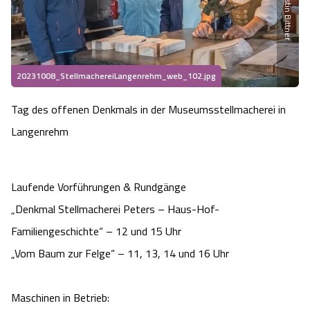
Heideflächen
Naturpark Südheide
Quad Bahn Bispingen
Thermen
Die Hansestadt Lüneburg
Hoher Kontrast Modus:
Freizeitparks
Naturerlebnis im Frühling
Kletterparks
Vegan, Fasten & Co.
Sehenswürdigkeiten Lüneburg
A
A
Schriftgröße:
A
20231008_StellmachereiLangenrehm_web_102.jpg
Vital Urlaub
Naturerlebnis im Sommer
Designer Outlet Soltau
Gesund & Fit
Shopping Lüneburg
Tag des offenen Denkmals in der Museumsstellmacherei in
Städte
Naturerlebnis im Herbst
Langenrehm
Abenteuerlabyrinth
Balance
Kulinarisches Lüneburg
Hotels
Naturerlebnis im Winter
Heide Himmel Baumwipfelpfad
Wellness-Kurzurlaub
Unterkünfte Lüneburg
Laufende Vorführungen & Rundgänge
Ferienwohnungen
„Denkmal Stellmacherei Peters – Haus-Hof-
Ausflugsziele
Adventure Schnucken Golf
Wellness-Unterkünfte
Veranstaltungen & Führungen Lüneburg
Familiengeschichte“ – 12 und 15 Uhr
Ferienhäuser
Wandern
Serengeti Park
„Vom Baum zur Felge“ – 11, 13, 14 und 16 Uhr
Hotels mit Schwimmbad
Die Residenzstadt Celle
Pensionen
Fahrrad Urlaub
Weltvogelpark Walsrode
THERMEplus® Unterkünfte
Sehenswürdigkeiten Celle
Maschinen in Betrieb: