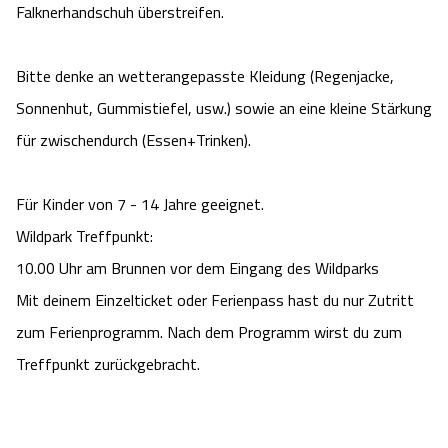
Falknerhandschuh überstreifen.
Camping
Reiten
Wildpark Lüneburger Heide
Veranstaltungen
Shopping Celle
Bitte denke an wetterangepasste Kleidung (Regenjacke,
Urlaub auf dem Bauernhof
Kutschen
Wildpark Schwarze Berge
Kulinarisches Celle
Sonnenhut, Gummistiefel, usw.) sowie an eine kleine Stärkung
Urlaub mit Hund
für zwischendurch (Essen+Trinken).
Regionale Küche
Otter Zentrum
Unterkünfte Celle
Last Minute
Tiere
Wildpark Müden
Für Kinder von 7 - 14 Jahre geeignet.
Veranstaltungen & Führungen Celle
Wildpark Treffpunkt:
Anreise
HeideSpezialitäten
Snow World Bispingen
10.00 Uhr am Brunnen vor dem Eingang des Wildparks
Mit deinem Einzelticket oder Ferienpass hast du nur Zutritt
Kataloge
Unterkünfte
Ralf Schumacher Kart & Bowl
zum Ferienprogramm. Nach dem Programm wirst du zum
Treffpunkt zurückgebracht.
Videos
Naturhotels
Das verrückte Haus
Shop
Urlaub mit Hund
Abenteuerland Trampolin-Park