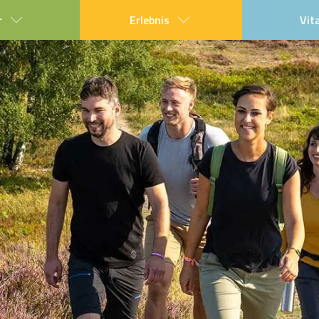
r
Erlebnis
Vit