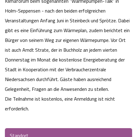
Klimaforum beim sogenannten "Wärmepumpen-Talk" in
Camping
Reiten
Wildpark Lüneburger Heide
Veranstaltungen
Holm-Seppensen - nach den beiden erfolgreichen
Shopping Celle
Veranstaltungen Anfang Juni in Steinbeck und Sprötze. Dabei
Urlaub auf dem Bauernhof
Kutschen
Wildpark Schwarze Berge
Kulinarisches Celle
gibt es eine Einführung zum Wärmeplan, zudem berichtet ein
Bürger von seinem Weg zur eigenen Wärmepumpe. Vor Ort
Urlaub mit Hund
Regionale Küche
Otter Zentrum
Unterkünfte Celle
ist auch Arndt Strate, der in Buchholz an jedem vierten
Last Minute
Donnerstag im Monat die kostenlose Energieberatung der
Tiere
Wildpark Müden
Veranstaltungen & Führungen Celle
Stadt in Kooperation mit der Verbraucherzentrale
Anreise
HeideSpezialitäten
Snow World Bispingen
Niedersachsen durchführt. Gäste haben ausreichend
Gelegenheit, Fragen an die Anwesenden zu stellen.
Kataloge
Unterkünfte
Ralf Schumacher Kart & Bowl
Die Teilnahme ist kostenlos, eine Anmeldung ist nicht
erforderlich.
Videos
Naturhotels
Das verrückte Haus
Shop
Urlaub mit Hund
Abenteuerland Trampolin-Park
Standort