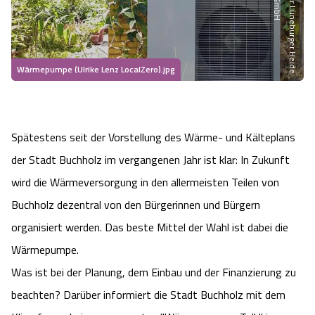
P
a
r
t
n
e
r
d
r
L
ü
n
e
b
u
r
g
e
r
H
e
i
d
e
m
b
e
G
H
Heideflächen
Naturpark Südheide
Quad Bahn Bispingen
Thermen
Die Hansestadt Lüneburg
Hoher Kontrast Modus:
Freizeitparks
Naturerlebnis im Frühling
Kletterparks
Vegan, Fasten & Co.
Sehenswürdigkeiten Lüneburg
A
A
Schriftgröße:
A
Wärmepumpe (Ulrike Lenz LocalZero).jpg
Vital Urlaub
Naturerlebnis im Sommer
Designer Outlet Soltau
Gesund & Fit
Shopping Lüneburg
Städte
Naturerlebnis im Herbst
Abenteuerlabyrinth
Spätestens seit der Vorstellung des Wärme- und Kälteplans
Balance
Kulinarisches Lüneburg
der Stadt Buchholz im vergangenen Jahr ist klar: In Zukunft
Hotels
Naturerlebnis im Winter
Heide Himmel Baumwipfelpfad
Wellness-Kurzurlaub
Unterkünfte Lüneburg
wird die Wärmeversorgung in den allermeisten Teilen von
Buchholz dezentral von den Bürgerinnen und Bürgern
Ferienwohnungen
Ausflugsziele
Adventure Schnucken Golf
Wellness-Unterkünfte
Veranstaltungen & Führungen Lüneburg
organisiert werden. Das beste Mittel der Wahl ist dabei die
Wärmepumpe.
Ferienhäuser
Wandern
Serengeti Park
Hotels mit Schwimmbad
Die Residenzstadt Celle
Was ist bei der Planung, dem Einbau und der Finanzierung zu
Pensionen
Fahrrad Urlaub
beachten? Darüber informiert die Stadt Buchholz mit dem
Weltvogelpark Walsrode
THERMEplus® Unterkünfte
Sehenswürdigkeiten Celle