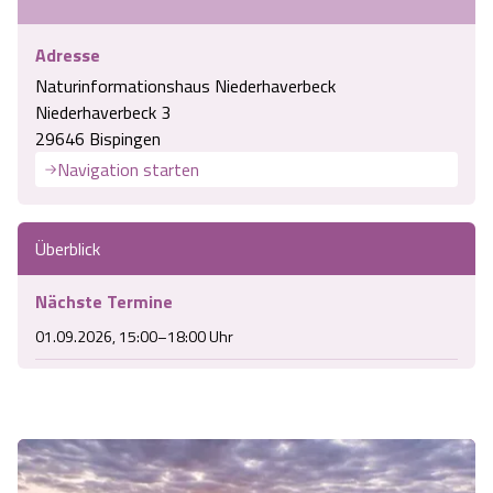
Angebote
Urlaub auf dem Bauernhof
Battle Kart Bispingen
Adresse
Naturinformationshaus Niederhaverbeck
Kontakt
Landschaftsführungen
Adventure District Bispingen
Niederhaverbeck 3
29646 Bispingen
Veranstaltungen
Unterkünfte
Navigation starten
Ausflugsziele
Überblick
Nächste Termine
01.09.2026, 15:00–18:00 Uhr