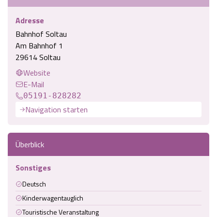
Angebote
Urlaub auf dem Bauernhof
Battle Kart Bispingen
Adresse
Bahnhof Soltau
Kontakt
Landschaftsführungen
Am Bahnhof 1
Adventure District Bispingen
29614 Soltau
Veranstaltungen
Website
Unterkünfte
E-Mail
05191-828282
Ausflugsziele
Navigation starten
Überblick
Sonstiges
Deutsch
Kinderwagentauglich
Touristische Veranstaltung