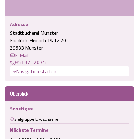
Angebote
Urlaub auf dem Bauernhof
Battle Kart Bispingen
Adresse
Kontakt
Landschaftsführungen
Adventure District Bispingen
Stadtbücherei Munster
Friedrich-Heinrich-Platz 20
Veranstaltungen
Unterkünfte
29633 Munster
E-Mail
05192 2075
Ausflugsziele
Navigation starten
Überblick
Sonstiges
Zielgruppe Erwachsene
Nächste Termine