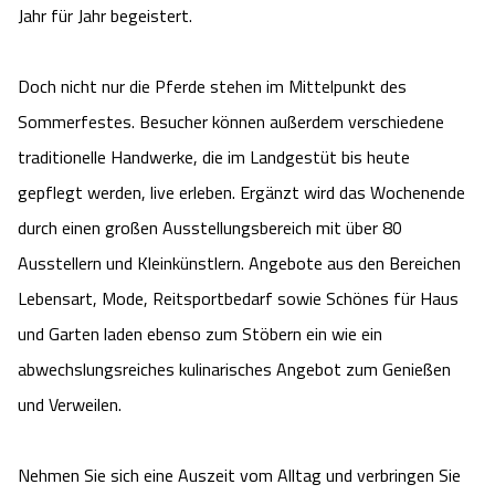
Jahr für Jahr begeistert.
Angebote
Urlaub auf dem Bauernhof
Battle Kart Bispingen
Doch nicht nur die Pferde stehen im Mittelpunkt des
Kontakt
Landschaftsführungen
Adventure District Bispingen
Sommerfestes. Besucher können außerdem verschiedene
traditionelle Handwerke, die im Landgestüt bis heute
Veranstaltungen
Unterkünfte
gepflegt werden, live erleben. Ergänzt wird das Wochenende
durch einen großen Ausstellungsbereich mit über 80
Ausflugsziele
Ausstellern und Kleinkünstlern. Angebote aus den Bereichen
Lebensart, Mode, Reitsportbedarf sowie Schönes für Haus
und Garten laden ebenso zum Stöbern ein wie ein
abwechslungsreiches kulinarisches Angebot zum Genießen
und Verweilen.
Nehmen Sie sich eine Auszeit vom Alltag und verbringen Sie