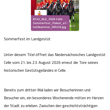
Heideflächen
Naturpark Südheide
Quad Bahn Bispingen
Thermen
Die Hansestadt Lüneburg
Hoher Kontrast Modus:
Freizeitparks
Naturerlebnis im Frühling
Kletterparks
8142_NLG_2026 Celle
Vegan, Fasten & Co.
Sehenswürdigkeiten Lüneburg
A
A
Sommerfest_Plakat_a1-
Schriftgröße:
A
hohlkammer_DRUCK.jpg
Vital Urlaub
Naturerlebnis im Sommer
Designer Outlet Soltau
Gesund & Fit
Shopping Lüneburg
Sommerfest im Landgestüt
Städte
Naturerlebnis im Herbst
Abenteuerlabyrinth
Balance
Kulinarisches Lüneburg
Unter diesem Titel öffnet das Niedersächsisches Landgestüt
Hotels
Naturerlebnis im Winter
Heide Himmel Baumwipfelpfad
Wellness-Kurzurlaub
Celle vom 21. bis 23. August 2026 erneut die Tore seines
Unterkünfte Lüneburg
historischen Gestütsgeländes in Celle.
Ferienwohnungen
Ausflugsziele
Adventure Schnucken Golf
Wellness-Unterkünfte
Veranstaltungen & Führungen Lüneburg
Ferienhäuser
Wandern
Serengeti Park
Bereits zum dritten Mal laden wir Besucherinnen und
Hotels mit Schwimmbad
Die Residenzstadt Celle
Besucher ein, ein besonderes Wochenende mitten im Herzen
Pensionen
Fahrrad Urlaub
Weltvogelpark Walsrode
THERMEplus® Unterkünfte
Sehenswürdigkeiten Celle
der Stadt zu erleben. Zwischen den geschichtsträchtigen