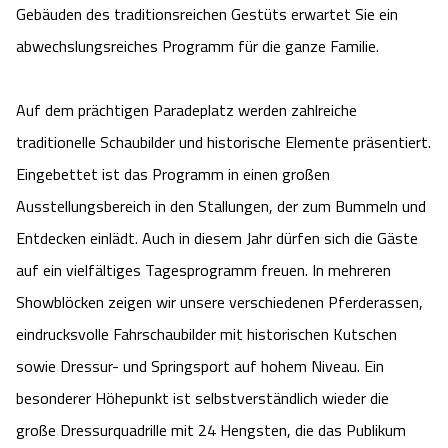
Gebäuden des traditionsreichen Gestüts erwartet Sie ein
Camping
Reiten
Wildpark Lüneburger Heide
Veranstaltungen
Shopping Celle
abwechslungsreiches Programm für die ganze Familie.
Urlaub auf dem Bauernhof
Kutschen
Wildpark Schwarze Berge
Kulinarisches Celle
Auf dem prächtigen Paradeplatz werden zahlreiche
Urlaub mit Hund
Regionale Küche
traditionelle Schaubilder und historische Elemente präsentiert.
Otter Zentrum
Unterkünfte Celle
Eingebettet ist das Programm in einen großen
Last Minute
Tiere
Wildpark Müden
Ausstellungsbereich in den Stallungen, der zum Bummeln und
Veranstaltungen & Führungen Celle
Entdecken einlädt. Auch in diesem Jahr dürfen sich die Gäste
Anreise
HeideSpezialitäten
Snow World Bispingen
auf ein vielfältiges Tagesprogramm freuen. In mehreren
Showblöcken zeigen wir unsere verschiedenen Pferderassen,
Kataloge
Unterkünfte
Ralf Schumacher Kart & Bowl
eindrucksvolle Fahrschaubilder mit historischen Kutschen
Videos
sowie Dressur- und Springsport auf hohem Niveau. Ein
Naturhotels
Das verrückte Haus
besonderer Höhepunkt ist selbstverständlich wieder die
Shop
Urlaub mit Hund
Abenteuerland Trampolin-Park
große Dressurquadrille mit 24 Hengsten, die das Publikum