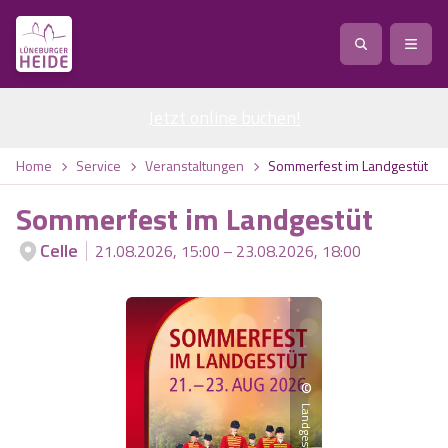
Jetzt online buchen
Service
!
Anreise
Abreise
Home
Service
Veranstaltungen
Sommerfest im Landgestüt
Service
Natur
Sommerfest im Landgestüt
Region / Orte
Ort
Erlebnis
Natur
Celle
21.08.2026, 15:00 – 23.08.2026, 18:00
Veranstaltungen
Heideblüte
Erlebnis
Vital
Personen
Kinder
Ausflugsziele
Heideflächen
Heide Park Resort
Stadt
Vital
©
Suchen
Karte
Naturpark Lüneburger Heide
Barfußpark Egestorf
Landgestüt Celle
Wellness
Barriere­freiheits-Einstell­ungen
Stadt