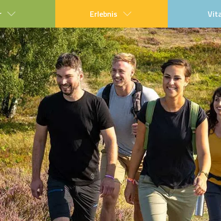
r
Erlebnis
Vit