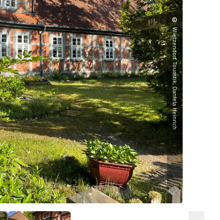
©
Wietzendorf Touristik, Daniela Heinrich
Der