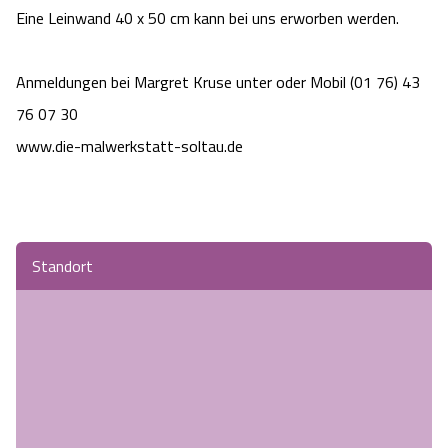
Eine Leinwand 40 x 50 cm kann bei uns erworben werden.
Camping
Reiten
Wildpark Lüneburger Heide
Veranstaltungen
Shopping Celle
Urlaub auf dem Bauernhof
Anmeldungen bei Margret Kruse unter oder Mobil (01 76) 43
Kutschen
Wildpark Schwarze Berge
Kulinarisches Celle
76 07 30
Urlaub mit Hund
Regionale Küche
Otter Zentrum
www.die-malwerkstatt-soltau.de
Unterkünfte Celle
Last Minute
Tiere
Wildpark Müden
Veranstaltungen & Führungen Celle
Anreise
HeideSpezialitäten
Snow World Bispingen
Standort
Kataloge
Unterkünfte
Ralf Schumacher Kart & Bowl
Videos
Naturhotels
Das verrückte Haus
Shop
Urlaub mit Hund
Abenteuerland Trampolin-Park