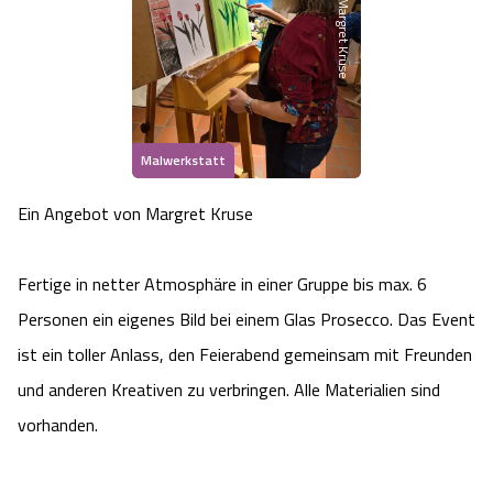
Margret Kruse
Heideflächen
Naturpark Südheide
Quad Bahn Bispingen
Thermen
Die Hansestadt Lüneburg
Hoher Kontrast Modus:
Freizeitparks
Naturerlebnis im Frühling
Kletterparks
Vegan, Fasten & Co.
Sehenswürdigkeiten Lüneburg
A
A
Schriftgröße:
A
Vital Urlaub
Naturerlebnis im Sommer
Designer Outlet Soltau
Gesund & Fit
Shopping Lüneburg
Malwerkstatt
Städte
Naturerlebnis im Herbst
Abenteuerlabyrinth
Ein Angebot von Margret Kruse
Balance
Kulinarisches Lüneburg
Hotels
Naturerlebnis im Winter
Heide Himmel Baumwipfelpfad
Wellness-Kurzurlaub
Unterkünfte Lüneburg
Fertige in netter Atmosphäre in einer Gruppe bis max. 6
Personen ein eigenes Bild bei einem Glas Prosecco. Das Event
Ferienwohnungen
Ausflugsziele
Adventure Schnucken Golf
Wellness-Unterkünfte
Veranstaltungen & Führungen Lüneburg
ist ein toller Anlass, den Feierabend gemeinsam mit Freunden
und anderen Kreativen zu verbringen. Alle Materialien sind
Ferienhäuser
Wandern
Serengeti Park
Hotels mit Schwimmbad
Die Residenzstadt Celle
vorhanden.
Pensionen
Fahrrad Urlaub
Weltvogelpark Walsrode
THERMEplus® Unterkünfte
Sehenswürdigkeiten Celle