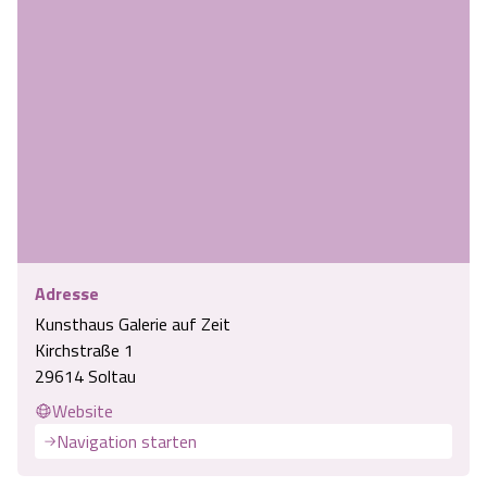
Angebote
Urlaub auf dem Bauernhof
Battle Kart Bispingen
Kontakt
Landschaftsführungen
Adventure District Bispingen
Veranstaltungen
Unterkünfte
Ausflugsziele
Adresse
Kunsthaus Galerie auf Zeit
Kirchstraße 1
29614 Soltau
Website
Navigation starten