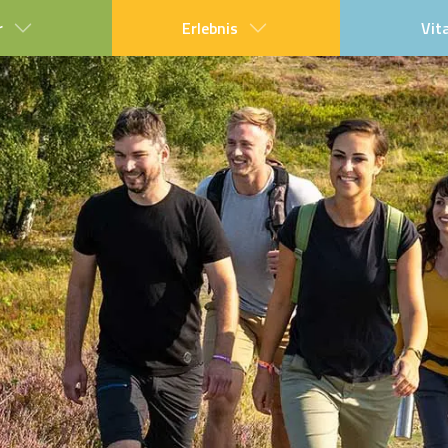
r
Erlebnis
Vit