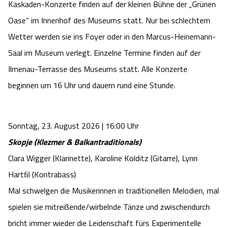
Kaskaden-Konzerte finden auf der kleinen Bühne der „Grünen
Camping
Reiten
Wildpark Lüneburger Heide
Veranstaltungen
Shopping Celle
Oase“ im Innenhof des Museums statt. Nur bei schlechtem
Wetter werden sie ins Foyer oder in den Marcus-Heinemann-
Urlaub auf dem Bauernhof
Kutschen
Wildpark Schwarze Berge
Kulinarisches Celle
Saal im Museum verlegt. Einzelne Termine finden auf der
Urlaub mit Hund
Ilmenau-Terrasse des Museums statt. Alle Konzerte
Regionale Küche
Otter Zentrum
Unterkünfte Celle
beginnen um 16 Uhr und dauern rund eine Stunde.
Last Minute
Tiere
Wildpark Müden
Veranstaltungen & Führungen Celle
Sonntag, 23. August 2026 | 16:00 Uhr
Anreise
HeideSpezialitäten
Snow World Bispingen
Skopje (Klezmer & Balkantraditionals)
Kataloge
Unterkünfte
Clara Wigger (Klarinette), Karoline Kolditz (Gitarre), Lynn
Ralf Schumacher Kart & Bowl
Hartﬁl (Kontrabass)
Videos
Naturhotels
Das verrückte Haus
Mal schwelgen die Musikerinnen in traditionellen Melodien, mal
spielen sie mitreißende/wirbelnde Tänze und zwischendurch
Shop
Urlaub mit Hund
Abenteuerland Trampolin-Park
bricht immer wieder die Leidenschaft fürs Experimentelle