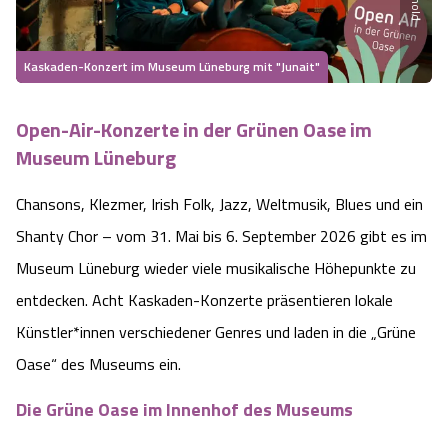
Heideflächen
Naturpark Südheide
Quad Bahn Bispingen
Thermen
Die Hansestadt Lüneburg
Hoher Kontrast Modus:
Kaskaden-Konzert im Museum Lüneburg mit "Junait"
Freizeitparks
Naturerlebnis im Frühling
Kletterparks
Vegan, Fasten & Co.
Sehenswürdigkeiten Lüneburg
A
A
Schriftgröße:
A
Open-Air-Konzerte in der Grünen Oase im
Vital Urlaub
Naturerlebnis im Sommer
Designer Outlet Soltau
Gesund & Fit
Shopping Lüneburg
Museum Lüneburg
Städte
Naturerlebnis im Herbst
Abenteuerlabyrinth
Balance
Kulinarisches Lüneburg
Chansons, Klezmer, Irish Folk, Jazz, Weltmusik, Blues und ein
Shanty Chor – vom 31. Mai bis 6. September 2026 gibt es im
Hotels
Naturerlebnis im Winter
Heide Himmel Baumwipfelpfad
Wellness-Kurzurlaub
Unterkünfte Lüneburg
Museum Lüneburg wieder viele musikalische Höhepunkte zu
Ferienwohnungen
entdecken. Acht Kaskaden-Konzerte präsentieren lokale
Ausflugsziele
Adventure Schnucken Golf
Wellness-Unterkünfte
Veranstaltungen & Führungen Lüneburg
Künstler*innen verschiedener Genres und laden in die „Grüne
Ferienhäuser
Wandern
Serengeti Park
Oase“ des Museums ein.
Hotels mit Schwimmbad
Die Residenzstadt Celle
Die Grüne Oase im Innenhof des Museums
Pensionen
Fahrrad Urlaub
Weltvogelpark Walsrode
THERMEplus® Unterkünfte
Sehenswürdigkeiten Celle