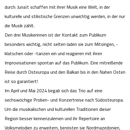
durch: Junaït schaffen mit ihrer Musik eine Welt, in der
Angebote
Urlaub auf dem Bauernhof
Battle Kart Bispingen
kulturelle und stilistische Grenzen unwichtig werden, in der nur
Kontakt
die Musik zählt.
Landschaftsführungen
Adventure District Bispingen
Den drei Musikerinnen ist der Kontakt zum Publikum
Veranstaltungen
Unterkünfte
besonders wichtig, nicht selten laden sie zum Mitsingen, -
klatschen oder -tanzen ein und reagieren mit ihren
Ausflugsziele
Improvisationen spontan auf das Publikum. Eine mitreißende
Reise durch Osteuropa und den Balkan bis in den Nahen Osten
ist so garantiert!
Im April und Mai 2024 begab sich das Trio auf eine
sechswöchige Proben- und Konzertreise nach Südosteuropa.
Um die musikalischen und kulturellen Traditionen dieser
Region besser kennenzulernen und ihr Repertoire an
Volksmelodien zu erweitern, bereisten sie Nordmazedonien,