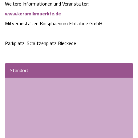
Weitere Informationen und Veranstalter:
Angebote
Urlaub auf dem Bauernhof
Battle Kart Bispingen
www.keramikmaerkte.de
Mitveranstalter: Biosphaerium Elbtalaue GmbH
Kontakt
Landschaftsführungen
Adventure District Bispingen
Parkplatz: Schützenplatz Bleckede
Veranstaltungen
Unterkünfte
Ausflugsziele
Standort