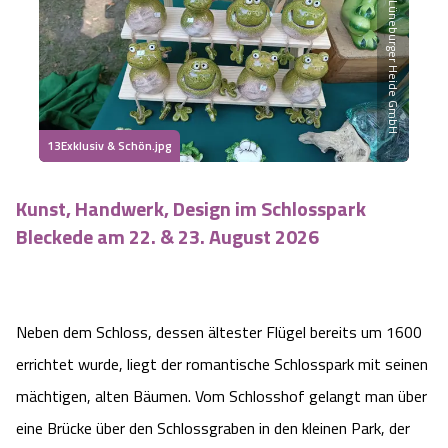
Partner der Lüneburger Heide GmbH
Heideflächen
Naturpark Südheide
Quad Bahn Bispingen
Thermen
Die Hansestadt Lüneburg
Hoher Kontrast Modus:
Freizeitparks
Naturerlebnis im Frühling
Kletterparks
Vegan, Fasten & Co.
Sehenswürdigkeiten Lüneburg
A
A
Schriftgröße:
A
Vital Urlaub
Naturerlebnis im Sommer
Designer Outlet Soltau
Gesund & Fit
Shopping Lüneburg
13Exklusiv & Schön.jpg
Städte
Naturerlebnis im Herbst
Abenteuerlabyrinth
Balance
Kulinarisches Lüneburg
Kunst, Handwerk, Design im Schlosspark
Bleckede am 22. & 23. August 2026
Hotels
Naturerlebnis im Winter
Heide Himmel Baumwipfelpfad
Wellness-Kurzurlaub
Unterkünfte Lüneburg
Ferienwohnungen
Ausflugsziele
Adventure Schnucken Golf
Wellness-Unterkünfte
Veranstaltungen & Führungen Lüneburg
Neben dem Schloss, dessen ältester Flügel bereits um 1600
Ferienhäuser
Wandern
errichtet wurde, liegt der romantische Schlosspark mit seinen
Serengeti Park
Hotels mit Schwimmbad
Die Residenzstadt Celle
mächtigen, alten Bäumen. Vom Schlosshof gelangt man über
Pensionen
Fahrrad Urlaub
Weltvogelpark Walsrode
THERMEplus® Unterkünfte
eine Brücke über den Schlossgraben in den kleinen Park, der
Sehenswürdigkeiten Celle