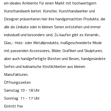
ein ideales Ambiente für einen Markt mit hochwertigem
Camping
Reiten
Wildpark Lüneburger Heide
Veranstaltungen
Shopping Celle
Kunsthandwerk bietet. Künstler, Kunsthandwerker und
Designer präsentieren hier ihre handgemachten Produkte, die
Urlaub auf dem Bauernhof
Kutschen
Wildpark Schwarze Berge
Kulinarisches Celle
alle als Unikate oder in kleinen Serien entstehen und immer
Urlaub mit Hund
individuell und besonders sind. Zu kaufen gibt es Keramik-,
Regionale Küche
Otter Zentrum
Unterkünfte Celle
Glas,- Holz- oder Metallprodukte, maßgeschneiderte Mode
Last Minute
Tiere
Wildpark Müden
mit passenden Accessoires, Bilder, Grafiken und Skulpturen,
Veranstaltungen & Führungen Celle
aber auch handgefertigte Bürsten und Besen, handgesiedete
Anreise
HeideSpezialitäten
Snow World Bispingen
Seifen und kulinarische Köstlichkeiten aus kleinen
Manufakturen.
Kataloge
Unterkünfte
Ralf Schumacher Kart & Bowl
Öffnungszeiten
Samstag 10 - 18 Uhr
Videos
Naturhotels
Das verrückte Haus
Sonntag 11 - 17 Uhr
Shop
Urlaub mit Hund
Eintritt frei
Abenteuerland Trampolin-Park