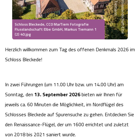
Heideflächen
Naturpark Südheide
Quad Bahn Bispingen
Thermen
Die Hansestadt Lüneburg
Hoher Kontrast Modus:
Freizeitparks
Naturerlebnis im Frühling
Kletterparks
Schloss Bleckede, CC0 MarTiem Fotografie
Vegan, Fasten & Co.
Sehenswürdigkeiten Lüneburg
A
A
Flusslandschaft Elbe GmbH, Markus Tiemann 1
Schriftgröße:
A
(2) 40.jpg
Vital Urlaub
Naturerlebnis im Sommer
Designer Outlet Soltau
Gesund & Fit
Shopping Lüneburg
Herzlich willkommen zum Tag des offenen Denkmals 2026 im
Städte
Naturerlebnis im Herbst
Schloss Bleckede!
Abenteuerlabyrinth
Balance
Kulinarisches Lüneburg
Hotels
Naturerlebnis im Winter
Heide Himmel Baumwipfelpfad
Wellness-Kurzurlaub
Unterkünfte Lüneburg
In zwei Führungen (um 11.00 Uhr bzw. um 14.00 Uhr) am
Ferienwohnungen
Sonntag, den
13. September 2026
bieten wir Ihnen für
Ausflugsziele
Adventure Schnucken Golf
Wellness-Unterkünfte
Veranstaltungen & Führungen Lüneburg
jeweils ca. 60 Minuten die Möglichkeit, im Nordflügel des
Ferienhäuser
Wandern
Serengeti Park
Schlosses Bleckede auf Spurensuche zu gehen. Entdecken Sie
Hotels mit Schwimmbad
Die Residenzstadt Celle
den Renaissance-Flügel, der um 1600 errichtet und zuletzt
Pensionen
Fahrrad Urlaub
Weltvogelpark Walsrode
THERMEplus® Unterkünfte
Sehenswürdigkeiten Celle
von 2018 bis 2021 saniert wurde.