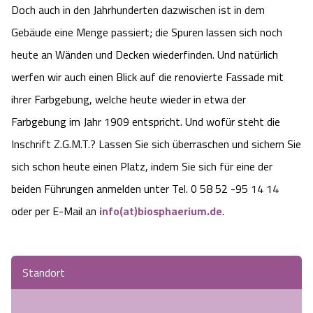
Doch auch in den Jahrhunderten dazwischen ist in dem
Camping
Reiten
Wildpark Lüneburger Heide
Veranstaltungen
Shopping Celle
Gebäude eine Menge passiert; die Spuren lassen sich noch
heute an Wänden und Decken wiederfinden. Und natürlich
Urlaub auf dem Bauernhof
Kutschen
Wildpark Schwarze Berge
Kulinarisches Celle
werfen wir auch einen Blick auf die renovierte Fassade mit
Urlaub mit Hund
Regionale Küche
ihrer Farbgebung, welche heute wieder in etwa der
Otter Zentrum
Unterkünfte Celle
Farbgebung im Jahr 1909 entspricht. Und wofür steht die
Last Minute
Tiere
Wildpark Müden
Inschrift Z.G.M.T.? Lassen Sie sich überraschen und sichern Sie
Veranstaltungen & Führungen Celle
sich schon heute einen Platz, indem Sie sich für eine der
Anreise
HeideSpezialitäten
Snow World Bispingen
beiden Führungen anmelden unter Tel. 0 58 52 -95 14 14
oder per E-Mail an
info(at)biosphaerium.de
.
Kataloge
Unterkünfte
Ralf Schumacher Kart & Bowl
Videos
Naturhotels
Das verrückte Haus
Standort
Shop
Urlaub mit Hund
Abenteuerland Trampolin-Park