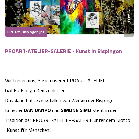
PROART-ATELIER-GALERIE
Heideflächen
Naturpark Südheide
Quad Bahn Bispingen
Thermen
Die Hansestadt Lüneburg
Hoher Kontrast Modus:
Freizeitparks
Naturerlebnis im Frühling
Kletterparks
Vegan, Fasten & Co.
Sehenswürdigkeiten Lüneburg
A
A
Schriftgröße:
A
PROArt-Bispingen.jpg
Vital Urlaub
Naturerlebnis im Sommer
Designer Outlet Soltau
Gesund & Fit
Shopping Lüneburg
PROART-ATELIER-GALERIE - Kunst in Bispingen
Städte
Naturerlebnis im Herbst
Abenteuerlabyrinth
Balance
Kulinarisches Lüneburg
Hotels
Naturerlebnis im Winter
Heide Himmel Baumwipfelpfad
Wellness-Kurzurlaub
Unterkünfte Lüneburg
Wir freuen uns, Sie in unserer PROART-ATELIER-
GALERIE begrüßen zu dürfen!
Ferienwohnungen
Ausflugsziele
Adventure Schnucken Golf
Wellness-Unterkünfte
Veranstaltungen & Führungen Lüneburg
Das dauerhafte Ausstellen von Werken der Bispinger
Künstler
DAN DANPO
und
SIMONE SIMO
steht in der
Ferienhäuser
Wandern
Serengeti Park
Hotels mit Schwimmbad
Die Residenzstadt Celle
Tradition der PROART-ATELIER-GALERIE unter dem Motto
Pensionen
Fahrrad Urlaub
„Kunst für Menschen”.
Weltvogelpark Walsrode
THERMEplus® Unterkünfte
Sehenswürdigkeiten Celle