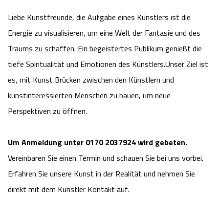
Camping
Reiten
Wildpark Lüneburger Heide
Veranstaltungen
Liebe Kunstfreunde, die Aufgabe eines Künstlers ist die
Shopping Celle
Energie zu visualisieren, um eine Welt der Fantasie und des
Urlaub auf dem Bauernhof
Kutschen
Wildpark Schwarze Berge
Kulinarisches Celle
Traums zu schaffen. Ein begeistertes Publikum genießt die
tiefe Spiritualität und Emotionen des Künstlers.Unser Ziel ist
Urlaub mit Hund
Regionale Küche
Otter Zentrum
Unterkünfte Celle
es, mit Kunst Brücken zwischen den Künstlern und
Last Minute
kunstinteressierten Menschen zu bauen, um neue
Tiere
Wildpark Müden
Veranstaltungen & Führungen Celle
Perspektiven zu öffnen.
Anreise
HeideSpezialitäten
Snow World Bispingen
Um Anmeldung unter 0170 2037924 wird gebeten.
Kataloge
Unterkünfte
Ralf Schumacher Kart & Bowl
Vereinbaren Sie einen Termin und schauen Sie bei uns vorbei.
Erfahren Sie unsere Kunst in der Realität und nehmen Sie
Videos
Naturhotels
Das verrückte Haus
direkt mit dem Künstler Kontakt auf.
Shop
Urlaub mit Hund
Abenteuerland Trampolin-Park