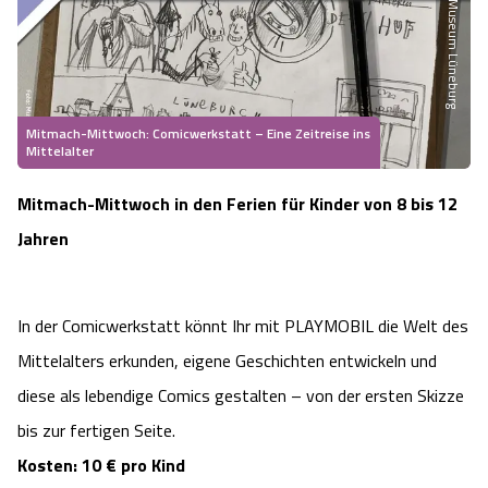
Museum Lüneburg
Heideflächen
Naturpark Südheide
Quad Bahn Bispingen
Thermen
Die Hansestadt Lüneburg
Hoher Kontrast Modus:
Freizeitparks
Naturerlebnis im Frühling
Kletterparks
Vegan, Fasten & Co.
Sehenswürdigkeiten Lüneburg
A
A
Schriftgröße:
A
Mitmach-Mittwoch: Comicwerkstatt – Eine Zeitreise ins
Vital Urlaub
Naturerlebnis im Sommer
Designer Outlet Soltau
Gesund & Fit
Mittelalter
Shopping Lüneburg
Städte
Mitmach-Mittwoch in den Ferien für Kinder von 8 bis 12
Naturerlebnis im Herbst
Abenteuerlabyrinth
Balance
Kulinarisches Lüneburg
Jahren
Hotels
Naturerlebnis im Winter
Heide Himmel Baumwipfelpfad
Wellness-Kurzurlaub
Unterkünfte Lüneburg
In der Comicwerkstatt könnt Ihr mit PLAYMOBIL die Welt des
Ferienwohnungen
Ausflugsziele
Adventure Schnucken Golf
Wellness-Unterkünfte
Veranstaltungen & Führungen Lüneburg
Mittelalters erkunden, eigene Geschichten entwickeln und
Ferienhäuser
Wandern
diese als lebendige Comics gestalten – von der ersten Skizze
Serengeti Park
Hotels mit Schwimmbad
Die Residenzstadt Celle
bis zur fertigen Seite.
Pensionen
Fahrrad Urlaub
Weltvogelpark Walsrode
THERMEplus® Unterkünfte
Kosten: 10 € pro Kind
Sehenswürdigkeiten Celle