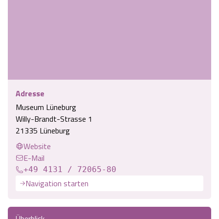
Angebote
Urlaub auf dem Bauernhof
Battle Kart Bispingen
Kontakt
Landschaftsführungen
Adventure District Bispingen
Veranstaltungen
Unterkünfte
Adresse
Ausflugsziele
Museum Lüneburg
Willy-Brandt-Strasse 1
21335 Lüneburg
Website
E-Mail
+49 4131 / 72065-80
Navigation starten
Überblick