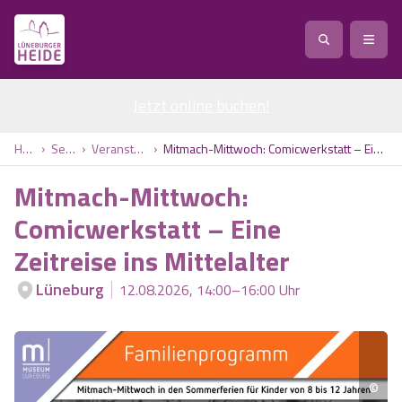
Jetzt online buchen
Service
!
Anreise
Abreise
Home
Service
Veranstaltungen
Mitmach-Mittwoch: Comicwerkstatt – Eine Zeitreise ins Mittelalter
Service
Natur
Mitmach-Mittwoch:
Region / Orte
Ort
Erlebnis
Natur
Comicwerkstatt – Eine
Zeitreise ins Mittelalter
Veranstaltungen
Heideblüte
Erlebnis
Vital
Personen
Kinder
Lüneburg
12.08.2026, 14:00–16:00 Uhr
Ausflugsziele
Heideflächen
Heide Park Resort
Stadt
Vital
Suchen
Karte
Naturpark Lüneburger Heide
Barfußpark Egestorf
Wellness
Barriere­freiheits-Einstell­ungen
Stadt
©