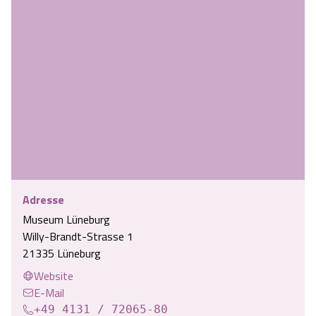
Angebote
Urlaub auf dem Bauernhof
Battle Kart Bispingen
Kontakt
Landschaftsführungen
Adventure District Bispingen
Veranstaltungen
Unterkünfte
Ausflugsziele
Adresse
Museum Lüneburg
Willy-Brandt-Strasse 1
21335 Lüneburg
Website
E-Mail
+49 4131 / 72065-80