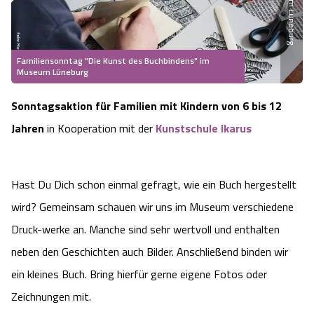
Museum Lüneburg
Heideflächen
Naturpark Südheide
Quad Bahn Bispingen
Thermen
Die Hansestadt Lüneburg
Hoher Kontrast Modus:
Freizeitparks
Naturerlebnis im Frühling
Kletterparks
Vegan, Fasten & Co.
Sehenswürdigkeiten Lüneburg
Familiensonntag "Die Kunst des Buchbindens" im
A
A
Schriftgröße:
A
Museum Lüneburg
Vital Urlaub
Naturerlebnis im Sommer
Designer Outlet Soltau
Gesund & Fit
Shopping Lüneburg
Sonntagsaktion für Familien mit Kindern von 6 bis 12
Jahren
in Kooperation mit der
Kunstschule Ikarus
Städte
Naturerlebnis im Herbst
Abenteuerlabyrinth
Balance
Kulinarisches Lüneburg
Hotels
Naturerlebnis im Winter
Heide Himmel Baumwipfelpfad
Wellness-Kurzurlaub
Unterkünfte Lüneburg
Hast Du Dich schon einmal gefragt, wie ein Buch hergestellt
wird? Gemeinsam schauen wir uns im Museum verschiedene
Ferienwohnungen
Ausflugsziele
Adventure Schnucken Golf
Wellness-Unterkünfte
Veranstaltungen & Führungen Lüneburg
Druck-werke an. Manche sind sehr wertvoll und enthalten
Ferienhäuser
neben den Geschichten auch Bilder. Anschließend binden wir
Wandern
Serengeti Park
Hotels mit Schwimmbad
Die Residenzstadt Celle
ein kleines Buch. Bring hierfür gerne eigene Fotos oder
Pensionen
Fahrrad Urlaub
Weltvogelpark Walsrode
Zeichnungen mit.
THERMEplus® Unterkünfte
Sehenswürdigkeiten Celle