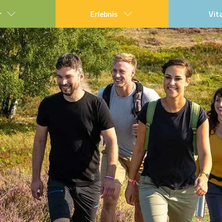
r
Erlebnis
Vit