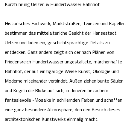
Kurzführung Uelzen & Hundertwasser Bahnhof
Camping
Reiten
Wildpark Lüneburger Heide
Veranstaltungen
Shopping Celle
Historisches Fachwerk, Marktstraßen, Twieten und Kapellen
Urlaub auf dem Bauernhof
Kutschen
Wildpark Schwarze Berge
Kulinarisches Celle
bestimmen das mittelalterliche Gesicht der Hansestadt
Urlaub mit Hund
Regionale Küche
Uelzen und laden ein, geschichtsprächtige Details zu
Otter Zentrum
Unterkünfte Celle
entdecken. Ganz anders zeigt sich der nach Plänen von
Last Minute
Tiere
Wildpark Müden
Friedensreich Hundertwasser ungestaltete, märchenhafte
Veranstaltungen & Führungen Celle
Bahnhof, der auf einzigartige Weise Kunst, Ökologie und
Anreise
HeideSpezialitäten
Snow World Bispingen
Moderne miteinander verbindet. Außen ziehen bunte Säulen
und Kugeln die Blicke auf sich, im Inneren bezaubern
Kataloge
Unterkünfte
Ralf Schumacher Kart & Bowl
fantasievolle -Mosaike in schillernden Farben und schaffen
Videos
eine ganz besondere Atmosphäre, den den Besuch dieses
Naturhotels
Das verrückte Haus
architektonischen Kunstwerks einmalig macht.
Shop
Urlaub mit Hund
Abenteuerland Trampolin-Park