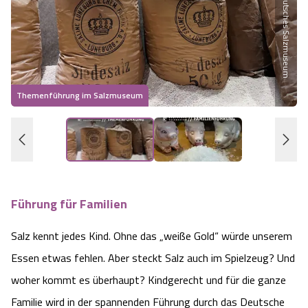
Deutsches Salzmuseum
Heideflächen
Naturpark Südheide
Quad Bahn Bispingen
Thermen
Die Hansestadt Lüneburg
Hoher Kontrast Modus:
Freizeitparks
Naturerlebnis im Frühling
Kletterparks
Vegan, Fasten & Co.
Sehenswürdigkeiten Lüneburg
A
A
Schriftgröße:
A
Vital Urlaub
Naturerlebnis im Sommer
Designer Outlet Soltau
Gesund & Fit
Themenführung im Salzmuseum
F
Shopping Lüneburg
Städte
Naturerlebnis im Herbst
Abenteuerlabyrinth
Balance
Kulinarisches Lüneburg
Hotels
Naturerlebnis im Winter
Heide Himmel Baumwipfelpfad
Wellness-Kurzurlaub
Unterkünfte Lüneburg
Führung für Familien
Ferienwohnungen
Ausflugsziele
Adventure Schnucken Golf
Wellness-Unterkünfte
Veranstaltungen & Führungen Lüneburg
Salz kennt jedes Kind. Ohne das „weiße Gold“ würde unserem
Ferienhäuser
Wandern
Serengeti Park
Hotels mit Schwimmbad
Die Residenzstadt Celle
Essen etwas fehlen. Aber steckt Salz auch im Spielzeug? Und
woher kommt es überhaupt? Kindgerecht und für die ganze
Pensionen
Fahrrad Urlaub
Weltvogelpark Walsrode
THERMEplus® Unterkünfte
Sehenswürdigkeiten Celle
Familie wird in der spannenden Führung durch das Deutsche