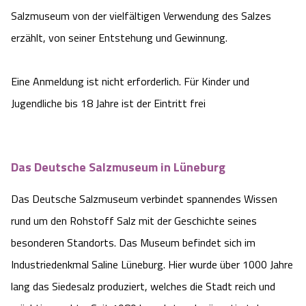
Camping
Salzmuseum von der vielfältigen Verwendung des Salzes
Reiten
Wildpark Lüneburger Heide
Veranstaltungen
Shopping Celle
erzählt, von seiner Entstehung und Gewinnung.
Urlaub auf dem Bauernhof
Kutschen
Wildpark Schwarze Berge
Kulinarisches Celle
Eine Anmeldung ist nicht erforderlich. Für Kinder und
Urlaub mit Hund
Regionale Küche
Otter Zentrum
Jugendliche bis 18 Jahre ist der Eintritt frei
Unterkünfte Celle
Last Minute
Tiere
Wildpark Müden
Veranstaltungen & Führungen Celle
Das Deutsche Salzmuseum in Lüneburg
Anreise
HeideSpezialitäten
Snow World Bispingen
Das Deutsche Salzmuseum verbindet spannendes Wissen
Kataloge
Unterkünfte
Ralf Schumacher Kart & Bowl
rund um den Rohstoff Salz mit der Geschichte seines
besonderen Standorts. Das Museum befindet sich im
Videos
Naturhotels
Das verrückte Haus
Industriedenkmal Saline Lüneburg. Hier wurde über 1000 Jahre
lang das Siedesalz produziert, welches die Stadt reich und
Shop
Urlaub mit Hund
Abenteuerland Trampolin-Park