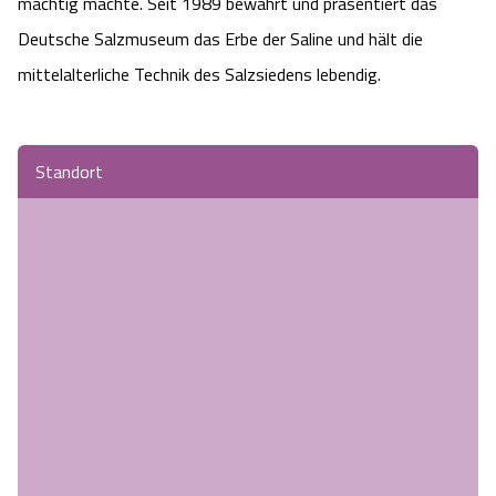
mächtig machte. Seit 1989 bewahrt und präsentiert das
Angebote
Urlaub auf dem Bauernhof
Deutsche Salzmuseum das Erbe der Saline und hält die
Battle Kart Bispingen
mittelalterliche Technik des Salzsiedens lebendig.
Kontakt
Landschaftsführungen
Adventure District Bispingen
Veranstaltungen
Unterkünfte
Standort
Ausflugsziele