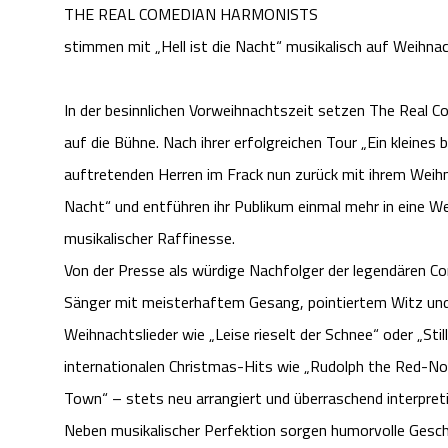
THE REAL COMEDIAN HARMONISTS
stimmen mit „Hell ist die Nacht“ musikalisch auf Weihna
In der besinnlichen Vorweihnachtszeit setzen The Real C
auf die Bühne. Nach ihrer erfolgreichen Tour „Ein kleines b
auftretenden Herren im Frack nun zurück mit ihrem Weih
Nacht“ und entführen ihr Publikum einmal mehr in eine 
musikalischer Raffinesse.
Von der Presse als würdige Nachfolger der legendären Co
Sänger mit meisterhaftem Gesang, pointiertem Witz und
Weihnachtslieder wie „Leise rieselt der Schnee“ oder „Sti
internationalen Christmas-Hits wie „Rudolph the Red-No
Town“ – stets neu arrangiert und überraschend interpreti
Neben musikalischer Perfektion sorgen humorvolle Gesc