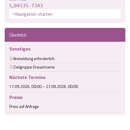
04135-7343
Angebote
Urlaub auf dem Bauernhof
Battle Kart Bispingen
Navigation starten
Kontakt
Landschaftsführungen
Adventure District Bispingen
Überblick
Veranstaltungen
Unterkünfte
Sonstiges
Anmeldung erforderlich
Ausflugsziele
Zielgruppe Erwachsene
Nächste Termine
17.09.2026, 00:00 – 27.09.2026, 00:00
Preise
Preis auf Anfrage