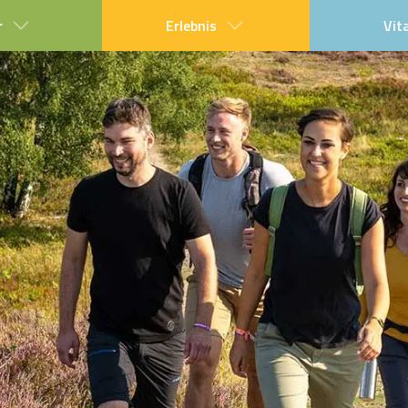
r
Erlebnis
Vit