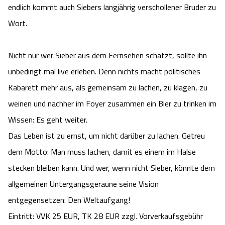
endlich kommt auch Siebers langjährig verschollener Bruder zu
Camping
Reiten
Wildpark Lüneburger Heide
Veranstaltungen
Shopping Celle
Wort.
Urlaub auf dem Bauernhof
Kutschen
Wildpark Schwarze Berge
Kulinarisches Celle
Nicht nur wer Sieber aus dem Fernsehen schätzt, sollte ihn
Urlaub mit Hund
Regionale Küche
unbedingt mal live erleben. Denn nichts macht politisches
Otter Zentrum
Unterkünfte Celle
Kabarett mehr aus, als gemeinsam zu lachen, zu klagen, zu
Last Minute
Tiere
Wildpark Müden
weinen und nachher im Foyer zusammen ein Bier zu trinken im
Veranstaltungen & Führungen Celle
Wissen: Es geht weiter.
Anreise
HeideSpezialitäten
Snow World Bispingen
Das Leben ist zu ernst, um nicht darüber zu lachen. Getreu
dem Motto: Man muss lachen, damit es einem im Halse
Kataloge
Unterkünfte
Ralf Schumacher Kart & Bowl
stecken bleiben kann. Und wer, wenn nicht Sieber, könnte dem
Videos
allgemeinen Untergangsgeraune seine Vision
Naturhotels
Das verrückte Haus
entgegensetzen: Den Weltaufgang!
Shop
Urlaub mit Hund
Abenteuerland Trampolin-Park
Eintritt: VVK 25 EUR, TK 28 EUR zzgl. Vorverkaufsgebühr