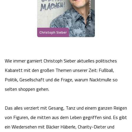
Heideflächen
Naturpark Südheide
Quad Bahn Bispingen
Thermen
Die Hansestadt Lüneburg
Hoher Kontrast Modus:
Freizeitparks
Naturerlebnis im Frühling
Kletterparks
Vegan, Fasten & Co.
Sehenswürdigkeiten Lüneburg
A
A
Schriftgröße:
A
Christoph Sieber
Vital Urlaub
Naturerlebnis im Sommer
Designer Outlet Soltau
Gesund & Fit
Shopping Lüneburg
Städte
Naturerlebnis im Herbst
Abenteuerlabyrinth
Balance
Kulinarisches Lüneburg
Wie immer garniert Christoph Sieber aktuelles politisches
Kabarett mit den großen Themen unserer Zeit: Fußball,
Hotels
Naturerlebnis im Winter
Heide Himmel Baumwipfelpfad
Wellness-Kurzurlaub
Unterkünfte Lüneburg
Politik, Gesellschaft und die Frage, warum Nacktmulle so
Ferienwohnungen
selten shoppen gehen.
Ausflugsziele
Adventure Schnucken Golf
Wellness-Unterkünfte
Veranstaltungen & Führungen Lüneburg
Ferienhäuser
Wandern
Serengeti Park
Das alles verziert mit Gesang, Tanz und einem ganzen Reigen
Hotels mit Schwimmbad
Die Residenzstadt Celle
von Figuren, die mitten aus dem Leben gegriffen sind. Es gibt
Pensionen
Fahrrad Urlaub
Weltvogelpark Walsrode
THERMEplus® Unterkünfte
Sehenswürdigkeiten Celle
ein Wiedersehen mit Bäcker Häberle, Charity-Dieter und