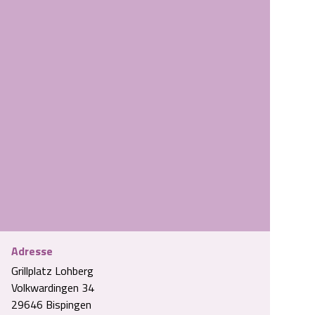
Adresse
Grillplatz Lohberg
fgemeinschaft-Volkwardingen-Lueneburger-Heide.jpg
Volkwardingen 34
29646 Bispingen