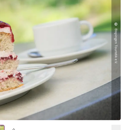
©
Bispingen Touristik e.V.
Dor