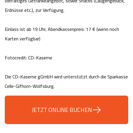
vielfältiges Getränkeangebot, sowie Snacks (Laugengebäck,
Angebote
Urlaub auf dem Bauernhof
Erdnüsse etc.), zur Verfügung.
Battle Kart Bispingen
Kontakt
Landschaftsführungen
Adventure District Bispingen
Einlass ist ab 19 Uhr, Abendkassenpreis: 17 € (wenn noch
Karten verfügbar)
Veranstaltungen
Unterkünfte
Fotocredit: CD-Kaserne
Ausflugsziele
Die CD-Kaserne gGmbH wird unterstützt durch die Sparkasse
Celle-Gifhorn-Wolfsburg.
JETZT ONLINE BUCHEN