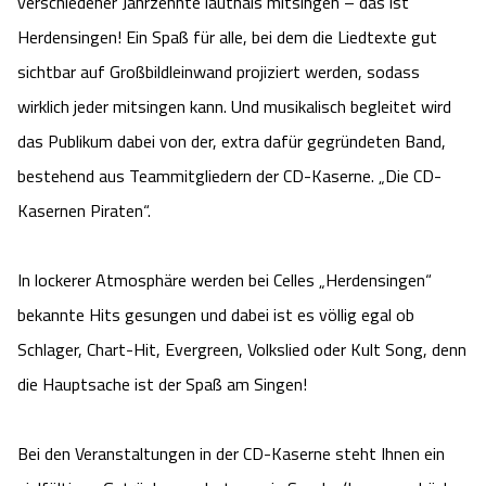
verschiedener Jahrzehnte lauthals mitsingen – das ist
Camping
Reiten
Wildpark Lüneburger Heide
Veranstaltungen
Herdensingen! Ein Spaß für alle, bei dem die Liedtexte gut
Shopping Celle
sichtbar auf Großbildleinwand projiziert werden, sodass
Urlaub auf dem Bauernhof
Kutschen
Wildpark Schwarze Berge
Kulinarisches Celle
wirklich jeder mitsingen kann. Und musikalisch begleitet wird
das Publikum dabei von der, extra dafür gegründeten Band,
Urlaub mit Hund
Regionale Küche
Otter Zentrum
Unterkünfte Celle
bestehend aus Teammitgliedern der CD-Kaserne. „Die CD-
Last Minute
Kasernen Piraten“.
Tiere
Wildpark Müden
Veranstaltungen & Führungen Celle
Anreise
HeideSpezialitäten
Snow World Bispingen
In lockerer Atmosphäre werden bei Celles „Herdensingen“
bekannte Hits gesungen und dabei ist es völlig egal ob
Kataloge
Unterkünfte
Ralf Schumacher Kart & Bowl
Schlager, Chart-Hit, Evergreen, Volkslied oder Kult Song, denn
die Hauptsache ist der Spaß am Singen!
Videos
Naturhotels
Das verrückte Haus
Bei den Veranstaltungen in der CD-Kaserne steht Ihnen ein
Shop
Urlaub mit Hund
Abenteuerland Trampolin-Park