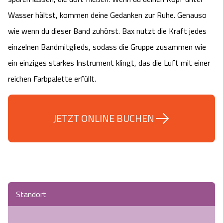
Camping
Reiten
Wildpark Lüneburger Heide
Wasser hältst, kommen deine Gedanken zur Ruhe. Genauso
Veranstaltungen
Shopping Celle
wie wenn du dieser Band zuhörst. Bax nutzt die Kraft jedes
Urlaub auf dem Bauernhof
Kutschen
Wildpark Schwarze Berge
einzelnen Bandmitglieds, sodass die Gruppe zusammen wie
Kulinarisches Celle
ein einziges starkes Instrument klingt, das die Luft mit einer
Urlaub mit Hund
Regionale Küche
Otter Zentrum
Unterkünfte Celle
reichen Farbpalette erfüllt.
Last Minute
Tiere
Wildpark Müden
Veranstaltungen & Führungen Celle
JETZT ONLINE BUCHEN
Anreise
HeideSpezialitäten
Snow World Bispingen
Kataloge
Unterkünfte
Ralf Schumacher Kart & Bowl
Videos
Naturhotels
Das verrückte Haus
Standort
Shop
Urlaub mit Hund
Abenteuerland Trampolin-Park