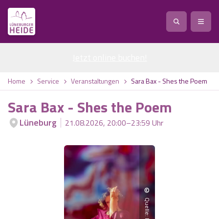
Jetzt online buchen
Service
!
Anreise
Abreise
Home
Service
Veranstaltungen
Sara Bax - Shes the Poem
Service
Natur
Sara Bax - Shes the Poem
Region / Orte
Ort
Erlebnis
Natur
Lüneburg
21.08.2026, 20:00–23:59 Uhr
Veranstaltungen
Heideblüte
Erlebnis
Vital
Personen
Kinder
Ausflugsziele
Heideflächen
Heide Park Resort
Stadt
Vital
©
Suchen
Karte
Naturpark Lüneburger Heide
Barfußpark Egestorf
Quelle: Reservix
Wellness
Barriere­freiheits-Einstell­ungen
Stadt