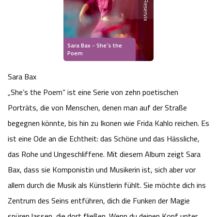
Heideflächen
Naturpark Südheide
Quad Bahn Bispingen
Thermen
Die Hansestadt Lüneburg
Hoher Kontrast Modus:
Freizeitparks
Naturerlebnis im Frühling
Kletterparks
Vegan, Fasten & Co.
Sehenswürdigkeiten Lüneburg
A
A
Sara Bax - She´s the
Schriftgröße:
A
Poem
Vital Urlaub
Naturerlebnis im Sommer
Designer Outlet Soltau
Gesund & Fit
Shopping Lüneburg
Sara Bax
Städte
Naturerlebnis im Herbst
„She’s the Poem“ ist eine Serie von zehn poetischen
Abenteuerlabyrinth
Balance
Kulinarisches Lüneburg
Porträts, die von Menschen, denen man auf der Straße
Hotels
Naturerlebnis im Winter
Heide Himmel Baumwipfelpfad
Wellness-Kurzurlaub
begegnen könnte, bis hin zu Ikonen wie Frida Kahlo reichen. Es
Unterkünfte Lüneburg
ist eine Ode an die Echtheit: das Schöne und das Hässliche,
Ferienwohnungen
Ausflugsziele
Adventure Schnucken Golf
Wellness-Unterkünfte
Veranstaltungen & Führungen Lüneburg
das Rohe und Ungeschliffene. Mit diesem Album zeigt Sara
Bax, dass sie Komponistin und Musikerin ist, sich aber vor
Ferienhäuser
Wandern
Serengeti Park
Hotels mit Schwimmbad
Die Residenzstadt Celle
allem durch die Musik als Künstlerin fühlt. Sie möchte dich ins
Pensionen
Zentrum des Seins entführen, dich die Funken der Magie
Fahrrad Urlaub
Weltvogelpark Walsrode
THERMEplus® Unterkünfte
Sehenswürdigkeiten Celle
spüren lassen, die dort fließen. Wenn du deinen Kopf unter