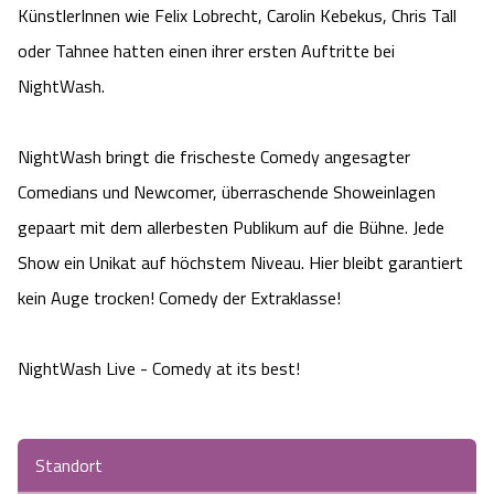
KünstlerInnen wie Felix Lobrecht, Carolin Kebekus, Chris Tall
Camping
Reiten
Wildpark Lüneburger Heide
Veranstaltungen
Shopping Celle
oder Tahnee hatten einen ihrer ersten Auftritte bei
NightWash.
Urlaub auf dem Bauernhof
Kutschen
Wildpark Schwarze Berge
Kulinarisches Celle
Urlaub mit Hund
Regionale Küche
NightWash bringt die frischeste Comedy angesagter
Otter Zentrum
Unterkünfte Celle
Comedians und Newcomer, überraschende Showeinlagen
Last Minute
Tiere
Wildpark Müden
gepaart mit dem allerbesten Publikum auf die Bühne. Jede
Veranstaltungen & Führungen Celle
Show ein Unikat auf höchstem Niveau. Hier bleibt garantiert
Anreise
HeideSpezialitäten
Snow World Bispingen
kein Auge trocken! Comedy der Extraklasse!
Kataloge
Unterkünfte
Ralf Schumacher Kart & Bowl
NightWash Live - Comedy at its best!
Videos
Naturhotels
Das verrückte Haus
Shop
Standort
Urlaub mit Hund
Abenteuerland Trampolin-Park