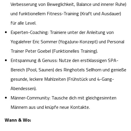
Verbesserung von Beweglichkeit, Balance und innerer Ruhe)
Camping
Reiten
Wildpark Lüneburger Heide
Veranstaltungen
Shopping Celle
und funktionellem Fitness-Training (Kraft und Ausdauer)
für alle Level.
Urlaub auf dem Bauernhof
Kutschen
Wildpark Schwarze Berge
Kulinarisches Celle
Experten-Coaching: Trainiere unter der Anleitung von
Urlaub mit Hund
Regionale Küche
Yogalehrer Eric Sommer (YogaJunx-Konzept) und Personal
Otter Zentrum
Unterkünfte Celle
Trainer Peter Goebel (Funktionelles Training).
Last Minute
Tiere
Wildpark Müden
Entspannung & Genuss: Nutze den erstklassigen SPA-
Veranstaltungen & Führungen Celle
Bereich (Pool, Saunen) des Ringhotels Sellhorn und genieße
Anreise
HeideSpezialitäten
Snow World Bispingen
gesunde, leckere Mahlzeiten (Frühstück und 4-Gang-
Abendessen).
Kataloge
Unterkünfte
Ralf Schumacher Kart & Bowl
Männer-Community: Tausche dich mit gleichgesinnten
Videos
Männern aus und knüpfe neue Kontakte.
Naturhotels
Das verrückte Haus
Wann & Wo:
Shop
Urlaub mit Hund
Abenteuerland Trampolin-Park