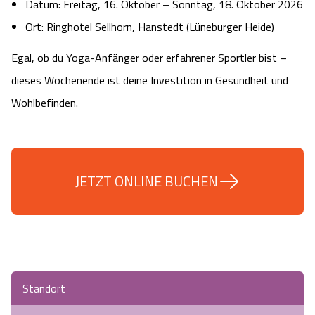
Datum: Freitag, 16. Oktober – Sonntag, 18. Oktober 2026
Angebote
Urlaub auf dem Bauernhof
Battle Kart Bispingen
Ort: Ringhotel Sellhorn, Hanstedt (Lüneburger Heide)
Egal, ob du Yoga-Anfänger oder erfahrener Sportler bist –
Kontakt
Landschaftsführungen
Adventure District Bispingen
dieses Wochenende ist deine Investition in Gesundheit und
Wohlbefinden.
Veranstaltungen
Unterkünfte
Ausflugsziele
JETZT ONLINE BUCHEN
Standort