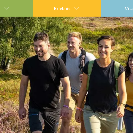
r
Erlebnis
Vit