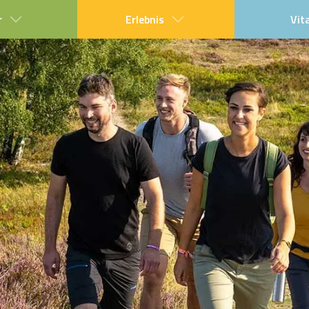
r
Erlebnis
Vit