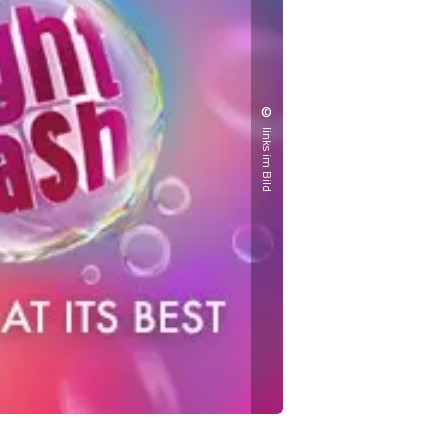
©
links im Bild