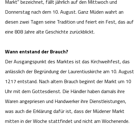
Markt" bezeichnet, fällt jährlich auf den Mittwoch und
Camping
Reiten
Wildpark Lüneburger Heide
Veranstaltungen
Donnerstag nach dem 10. August. Ganz Müden wahrt an
Shopping Celle
diesen zwei Tagen seine Tradition und feiert ein Fest, das auf
Urlaub auf dem Bauernhof
Kutschen
Wildpark Schwarze Berge
Kulinarisches Celle
eine 808 Jahre alte Geschichte zurückblickt.
Urlaub mit Hund
Regionale Küche
Otter Zentrum
Unterkünfte Celle
Wann entstand der Brauch?
Last Minute
Tiere
Der Ausgangspunkt des Marktes ist das Kirchweihfest, das
Wildpark Müden
Veranstaltungen & Führungen Celle
anlässlich der Begründung der Laurentiuskirche am 10. August
Anreise
HeideSpezialitäten
Snow World Bispingen
1217 entstand. Nach altem Brauch beginnt der Markt um 10
Uhr mit dem Gottesdienst. Die Händler haben damals ihre
Kataloge
Unterkünfte
Ralf Schumacher Kart & Bowl
Waren angepriesen und Handwerker ihre Dienstleistungen,
was auch die Erklärung dafür ist, dass der Müdener Markt
Videos
Naturhotels
Das verrückte Haus
mitten in der Woche stattfindet und nicht am Wochenende.
Shop
Urlaub mit Hund
Abenteuerland Trampolin-Park