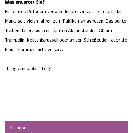
Was erwartet Sie?
Angebote
Urlaub auf dem Bauernhof
Ein buntes Potpourri verschiedenster Aussteller macht den
Battle Kart Bispingen
Markt seit vielen Jahren zum Publikumsmagneten. Das bunte
Kontakt
Landschaftsführungen
Adventure District Bispingen
Treiben dauert bis in die späten Abendstunden. Ob am
Trampolin, Kettenkarussell oder an den Schießbuden, auch die
Veranstaltungen
Unterkünfte
Kinder kommen nicht zu kurz.
Ausflugsziele
-Programmablauf folgt-
Standort