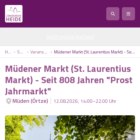
Jetzt online buchen
Service
!
Anreise
Abreise
Home
Service
Veranstaltungen
Müdener Markt (St. Laurentius Markt) - Seit 808 Jahren "Prost Jahrmarkt"
Service
Natur
Müdener Markt (St. Laurentius
Region / Orte
Ort
Erlebnis
Natur
Markt) - Seit 808 Jahren "Prost
Jahrmarkt"
Veranstaltungen
Heideblüte
Erlebnis
Vital
Personen
Kinder
Müden (Örtze)
12.08.2026, 14:00–22:00 Uhr
Ausflugsziele
Heideflächen
Heide Park Resort
Stadt
Vital
Suchen
Karte
Naturpark Lüneburger Heide
Barfußpark Egestorf
Wellness
Barriere­freiheits-Einstell­ungen
Stadt
©