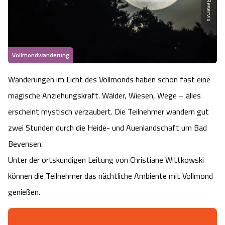
Heideflächen
Naturpark Südheide
Quad Bahn Bispingen
Thermen
Die Hansestadt Lüneburg
Hoher Kontrast Modus:
Freizeitparks
Naturerlebnis im Frühling
Kletterparks
Vegan, Fasten & Co.
Sehenswürdigkeiten Lüneburg
A
A
Schriftgröße:
A
Vollmondwanderung
Vital Urlaub
Naturerlebnis im Sommer
Designer Outlet Soltau
Gesund & Fit
Shopping Lüneburg
Wanderungen im Licht des Vollmonds haben schon fast eine
Städte
Naturerlebnis im Herbst
magische Anziehungskraft. Wälder, Wiesen, Wege – alles
Abenteuerlabyrinth
Balance
Kulinarisches Lüneburg
erscheint mystisch verzaubert. Die Teilnehmer wandern gut
Hotels
Naturerlebnis im Winter
Heide Himmel Baumwipfelpfad
zwei Stunden durch die Heide- und Auenlandschaft um Bad
Wellness-Kurzurlaub
Unterkünfte Lüneburg
Bevensen.
Ferienwohnungen
Ausflugsziele
Adventure Schnucken Golf
Wellness-Unterkünfte
Veranstaltungen & Führungen Lüneburg
Unter der ortskundigen Leitung von Christiane Wittkowski
können die Teilnehmer das nächtliche Ambiente mit Vollmond
Ferienhäuser
Wandern
Serengeti Park
Hotels mit Schwimmbad
Die Residenzstadt Celle
genießen.
Pensionen
Fahrrad Urlaub
Weltvogelpark Walsrode
THERMEplus® Unterkünfte
Sehenswürdigkeiten Celle