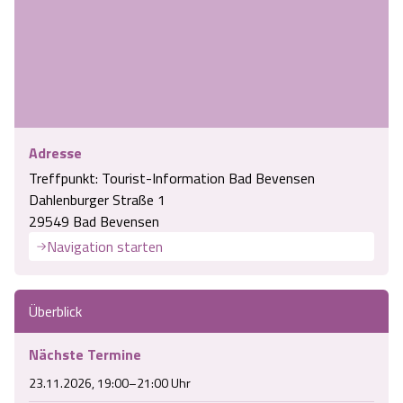
Angebote
Urlaub auf dem Bauernhof
Battle Kart Bispingen
Kontakt
Landschaftsführungen
Adventure District Bispingen
Veranstaltungen
Unterkünfte
Adresse
Treffpunkt: Tourist-Information Bad Bevensen
Ausflugsziele
Dahlenburger Straße 1
29549 Bad Bevensen
Navigation starten
Überblick
Nächste Termine
23.11.2026, 19:00–21:00 Uhr