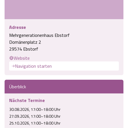
Angebote
Urlaub auf dem Bauernhof
Battle Kart Bispingen
Kontakt
Landschaftsführungen
Adventure District Bispingen
Adresse
Mehrgenerationenhaus Ebstorf
Domänenplatz 2
Veranstaltungen
Unterkünfte
29574 Ebstorf
Website
Ausflugsziele
Navigation starten
Überblick
Nächste Termine
30.08.2026, 17:00–18:00 Uhr
27.09.2026, 17:00–18:00 Uhr
25.10.2026, 17:00–18:00 Uhr