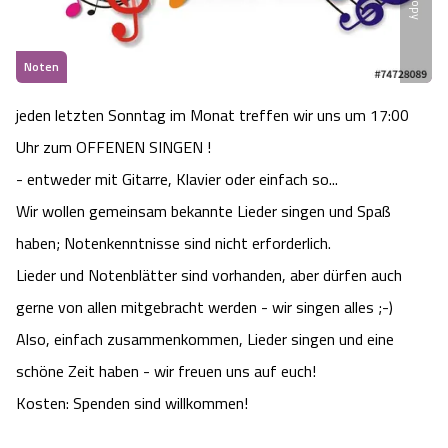
Heideflächen
Naturpark Südheide
Quad Bahn Bispingen
Thermen
Die Hansestadt Lüneburg
Hoher Kontrast Modus:
Noten
Freizeitparks
Naturerlebnis im Frühling
Kletterparks
Vegan, Fasten & Co.
Sehenswürdigkeiten Lüneburg
A
A
Schriftgröße:
A
jeden letzten Sonntag im Monat treffen wir uns um 17:00
Vital Urlaub
Naturerlebnis im Sommer
Designer Outlet Soltau
Gesund & Fit
Shopping Lüneburg
Uhr zum OFFENEN SINGEN !
- entweder mit Gitarre, Klavier oder einfach so...
Städte
Naturerlebnis im Herbst
Abenteuerlabyrinth
Balance
Kulinarisches Lüneburg
Wir wollen gemeinsam bekannte Lieder singen und Spaß
Hotels
haben; Notenkenntnisse sind nicht erforderlich.
Naturerlebnis im Winter
Heide Himmel Baumwipfelpfad
Wellness-Kurzurlaub
Unterkünfte Lüneburg
Lieder und Notenblätter sind vorhanden, aber dürfen auch
Ferienwohnungen
Ausflugsziele
Adventure Schnucken Golf
gerne von allen mitgebracht werden - wir singen alles ;-)
Wellness-Unterkünfte
Veranstaltungen & Führungen Lüneburg
Also, einfach zusammenkommen, Lieder singen und eine
Ferienhäuser
Wandern
Serengeti Park
Hotels mit Schwimmbad
schöne Zeit haben - wir freuen uns auf euch!
Die Residenzstadt Celle
Kosten: Spenden sind willkommen!
Pensionen
Fahrrad Urlaub
Weltvogelpark Walsrode
THERMEplus® Unterkünfte
Sehenswürdigkeiten Celle