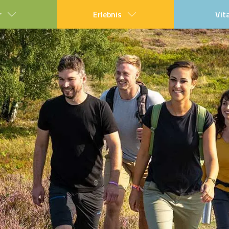
r
Erlebnis
Vit