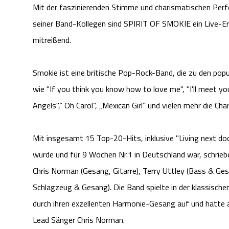
Mit der faszinierenden Stimme und charismatischen Per
seiner Band-Kollegen sind SPIRIT OF SMOKIE ein Live-Erl
mitreißend.
Smokie ist eine britische Pop-Rock-Band, die zu den pop
wie "If you think you know how to love me", "I'll meet yo
Angels",“ Oh Carol“, „Mexican Girl“ und vielen mehr die Ch
Mit insgesamt 15 Top-20-Hits, inklusive "Living next doo
wurde und für 9 Wochen Nr.1 in Deutschland war, schrie
Chris Norman (Gesang, Gitarre), Terry Uttley (Bass & Ges
Schlagzeug & Gesang). Die Band spielte in der klassisch
durch ihren exzellenten Harmonie-Gesang auf und hatte 
Lead Sänger Chris Norman.