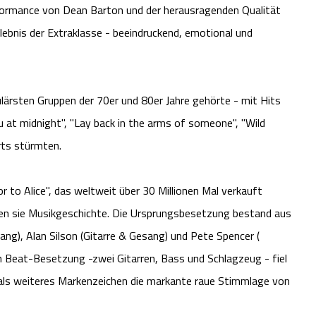
formance von Dean Barton und der herausragenden Qualität
ebnis der Extraklasse - beeindruckend, emotional und
ulärsten Gruppen der 70er und 80er Jahre gehörte - mit Hits
u at midnight", "Lay back in the arms of someone", "Wild
arts stürmten.
r to Alice", das weltweit über 30 Millionen Mal verkauft
ben sie Musikgeschichte. Die Ursprungsbesetzung bestand aus
ang), Alan Silson (Gitarre & Gesang) und Pete Spencer (
en Beat-Besetzung -zwei Gitarren, Bass und Schlagzeug - fiel
als weiteres Markenzeichen die markante raue Stimmlage von