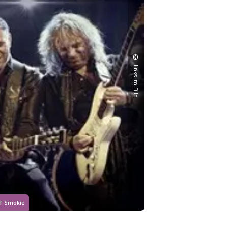
©
links im Bild
of Smokie