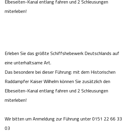
Elbeseiten-Kanal entlang fahren und 2 Schleusungen
Camping
Reiten
Wildpark Lüneburger Heide
Veranstaltungen
Shopping Celle
miterleben!
Urlaub auf dem Bauernhof
Kutschen
Wildpark Schwarze Berge
Kulinarisches Celle
Urlaub mit Hund
Regionale Küche
Otter Zentrum
Unterkünfte Celle
Erleben Sie das größte Schiffshebewerk Deutschlands auf
Last Minute
Tiere
Wildpark Müden
Veranstaltungen & Führungen Celle
eine unterhaltsame Art.
Das besondere bei dieser Führung: mit dem Historischen
Anreise
HeideSpezialitäten
Snow World Bispingen
Raddampfer Kaiser Wilhelm können Sie zusätzlich den
Kataloge
Elbeseiten-Kanal entlang fahren und 2 Schleusungen
Unterkünfte
Ralf Schumacher Kart & Bowl
miterleben!
Videos
Naturhotels
Das verrückte Haus
Wir bitten um Anmeldung zur Führung unter 0151 22 66 33
Shop
Urlaub mit Hund
Abenteuerland Trampolin-Park
03