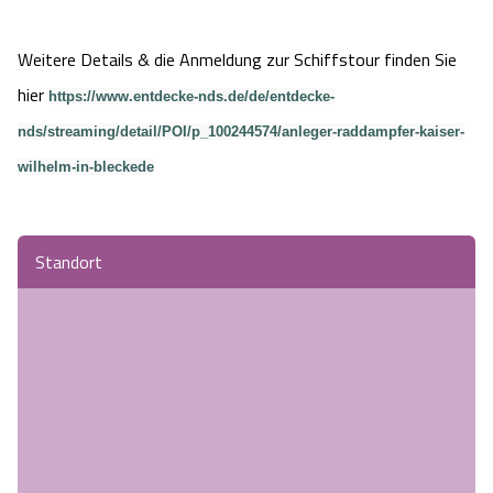
Angebote
Urlaub auf dem Bauernhof
Battle Kart Bispingen
Weitere Details & die Anmeldung zur Schiffstour finden Sie
hier
Kontakt
Landschaftsführungen
https://www.entdecke-nds.de/de/entdecke-
Adventure District Bispingen
nds/streaming/detail/POI/p_100244574/anleger-raddampfer-kaiser-
Veranstaltungen
Unterkünfte
wilhelm-in-bleckede
Ausflugsziele
Standort