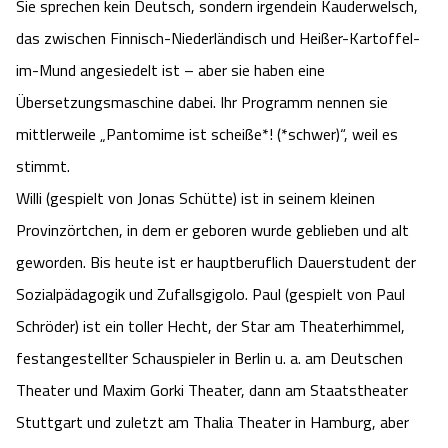
Sie sprechen kein Deutsch, sondern irgendein Kauderwelsch,
Camping
Reiten
Wildpark Lüneburger Heide
Veranstaltungen
Shopping Celle
das zwischen Finnisch-Niederländisch und Heißer-Kartoffel-
im-Mund angesiedelt ist – aber sie haben eine
Urlaub auf dem Bauernhof
Kutschen
Wildpark Schwarze Berge
Kulinarisches Celle
Übersetzungsmaschine dabei. Ihr Programm nennen sie
mittlerweile „Pantomime ist scheiße*! (*schwer)“, weil es
Urlaub mit Hund
Regionale Küche
Otter Zentrum
Unterkünfte Celle
stimmt.
Last Minute
Tiere
Willi (gespielt von Jonas Schütte) ist in seinem kleinen
Wildpark Müden
Veranstaltungen & Führungen Celle
Provinzörtchen, in dem er geboren wurde geblieben und alt
Anreise
HeideSpezialitäten
Snow World Bispingen
geworden. Bis heute ist er hauptberuflich Dauerstudent der
Sozialpädagogik und Zufallsgigolo. Paul (gespielt von Paul
Kataloge
Unterkünfte
Ralf Schumacher Kart & Bowl
Schröder) ist ein toller Hecht, der Star am Theaterhimmel,
festangestellter Schauspieler in Berlin u. a. am Deutschen
Videos
Naturhotels
Das verrückte Haus
Theater und Maxim Gorki Theater, dann am Staatstheater
Shop
Stuttgart und zuletzt am Thalia Theater in Hamburg, aber
Urlaub mit Hund
Abenteuerland Trampolin-Park