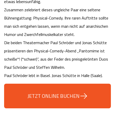
etwas lebensunfähig.
Angebote
Urlaub auf dem Bauernhof
Battle Kart Bispingen
Zusammen zelebriert dieses ungleiche Paar eine seltene
Bühnengattung: Physical-Comedy. Ihre raren Auftritte sollte
Kontakt
Landschaftsführungen
Adventure District Bispingen
man sich entgehen lassen, wenn man nicht auf anarchischen
Humor und Zwerchfellmuskelkater steht.
Veranstaltungen
Unterkünfte
Die beiden Theatermacher Paul Schröder und Jonas Schütte
präsentieren den Physical-Comedy-Abend „Pantomime ist
Ausflugsziele
scheiße*! (*schwer)“, aus der Feder des preisgekrönten Duos
Paul Schröder und Steffen Wilhelm.
Paul Schröder lebt in Basel. Jonas Schütte in Halle (Saale).
JETZT ONLINE BUCHEN