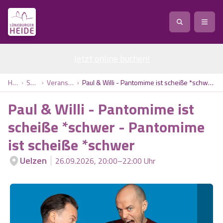
Jetzt online buchen
Service
!
Anreise
Abreise
Home
Service
Veranstaltungen
Paul & Willi - Pantomime ist scheiße *schwer - Pantomime ist scheiße *schwer
Service
Natur
Paul & Willi - Pantomime ist
Region / Orte
Ort
Erlebnis
Natur
scheiße *schwer - Pantomime
ist scheiße *schwer
Veranstaltungen
Heideblüte
Erlebnis
Vital
Personen
Kinder
Uelzen
26.09.2026, 20:00–22:00 Uhr
Ausflugsziele
Heideflächen
Heide Park Resort
Stadt
Vital
Suchen
Karte
Naturpark Lüneburger Heide
Barfußpark Egestorf
Wellness
Barriere­freiheits-Einstell­ungen
Stadt