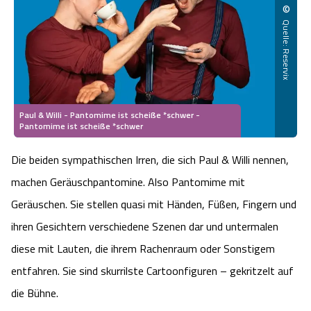
©
Heideflächen
Naturpark Südheide
Quad Bahn Bispingen
Thermen
Die Hansestadt Lüneburg
Hoher Kontrast Modus:
Quelle: Reservix
Freizeitparks
Naturerlebnis im Frühling
Kletterparks
Vegan, Fasten & Co.
Sehenswürdigkeiten Lüneburg
A
A
Schriftgröße:
A
Vital Urlaub
Naturerlebnis im Sommer
Designer Outlet Soltau
Gesund & Fit
Shopping Lüneburg
Paul & Willi - Pantomime ist scheiße *schwer -
Pantomime ist scheiße *schwer
Städte
Naturerlebnis im Herbst
Abenteuerlabyrinth
Balance
Kulinarisches Lüneburg
Die beiden sympathischen Irren, die sich Paul & Willi nennen,
Hotels
Naturerlebnis im Winter
Heide Himmel Baumwipfelpfad
Wellness-Kurzurlaub
Unterkünfte Lüneburg
machen Geräuschpantomine. Also Pantomime mit
Geräuschen. Sie stellen quasi mit Händen, Füßen, Fingern und
Ferienwohnungen
Ausflugsziele
Adventure Schnucken Golf
Wellness-Unterkünfte
Veranstaltungen & Führungen Lüneburg
ihren Gesichtern verschiedene Szenen dar und untermalen
Ferienhäuser
diese mit Lauten, die ihrem Rachenraum oder Sonstigem
Wandern
Serengeti Park
Hotels mit Schwimmbad
Die Residenzstadt Celle
entfahren. Sie sind skurrilste Cartoonfiguren – gekritzelt auf
Pensionen
Fahrrad Urlaub
Weltvogelpark Walsrode
die Bühne.
THERMEplus® Unterkünfte
Sehenswürdigkeiten Celle