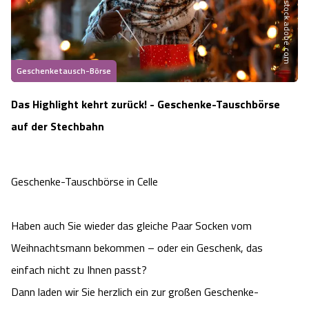
Shangarey - stock.adobe.com
Heideflächen
Naturpark Südheide
Quad Bahn Bispingen
Thermen
Die Hansestadt Lüneburg
Hoher Kontrast Modus:
Freizeitparks
Naturerlebnis im Frühling
Kletterparks
Vegan, Fasten & Co.
Sehenswürdigkeiten Lüneburg
A
A
Schriftgröße:
A
Geschenketausch-Börse
Vital Urlaub
Naturerlebnis im Sommer
Designer Outlet Soltau
Gesund & Fit
Shopping Lüneburg
Das Highlight kehrt zurück! - Geschenke-Tauschbörse
auf der Stechbahn
Städte
Naturerlebnis im Herbst
Abenteuerlabyrinth
Balance
Kulinarisches Lüneburg
Hotels
Naturerlebnis im Winter
Heide Himmel Baumwipfelpfad
Wellness-Kurzurlaub
Unterkünfte Lüneburg
Geschenke-Tauschbörse in Celle
Ferienwohnungen
Ausflugsziele
Adventure Schnucken Golf
Wellness-Unterkünfte
Veranstaltungen & Führungen Lüneburg
Haben auch Sie wieder das gleiche Paar Socken vom
Ferienhäuser
Weihnachtsmann bekommen – oder ein Geschenk, das
Wandern
Serengeti Park
Hotels mit Schwimmbad
Die Residenzstadt Celle
einfach nicht zu Ihnen passt?
Pensionen
Fahrrad Urlaub
Weltvogelpark Walsrode
Dann laden wir Sie herzlich ein zur großen Geschenke-
THERMEplus® Unterkünfte
Sehenswürdigkeiten Celle