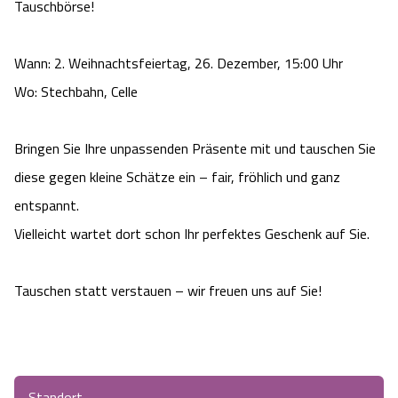
Tauschbörse!
Camping
Reiten
Wildpark Lüneburger Heide
Veranstaltungen
Shopping Celle
Wann: 2. Weihnachtsfeiertag, 26. Dezember, 15:00 Uhr
Urlaub auf dem Bauernhof
Kutschen
Wildpark Schwarze Berge
Kulinarisches Celle
Wo: Stechbahn, Celle
Urlaub mit Hund
Regionale Küche
Otter Zentrum
Unterkünfte Celle
Bringen Sie Ihre unpassenden Präsente mit und tauschen Sie
Last Minute
Tiere
diese gegen kleine Schätze ein – fair, fröhlich und ganz
Wildpark Müden
Veranstaltungen & Führungen Celle
entspannt.
Anreise
HeideSpezialitäten
Snow World Bispingen
Vielleicht wartet dort schon Ihr perfektes Geschenk auf Sie.
Kataloge
Unterkünfte
Ralf Schumacher Kart & Bowl
Tauschen statt verstauen – wir freuen uns auf Sie!
Videos
Naturhotels
Das verrückte Haus
Shop
Urlaub mit Hund
Abenteuerland Trampolin-Park
Standort