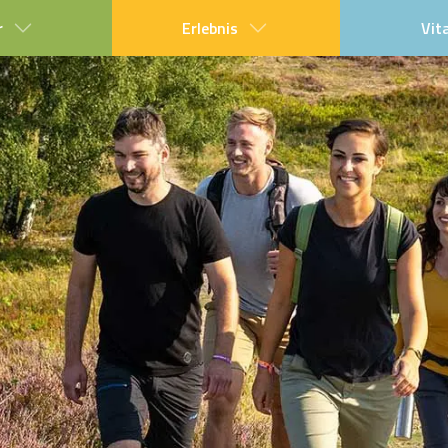
r
Erlebnis
Vit