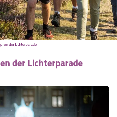
guren der Lichterparade
en der Lichterparade